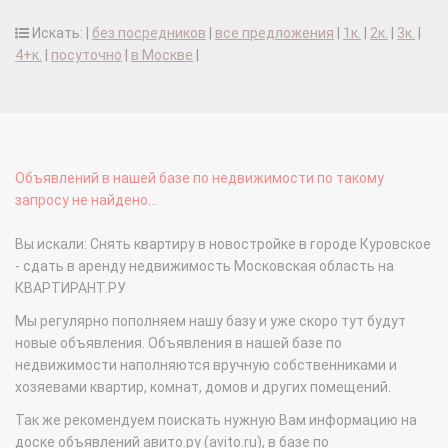
Искать: |
без посредников
|
все предложения
|
1к.
|
2к.
|
3к.
|
4+к.
|
посуточно
|
в Москве
|
Объявлений в нашей базе по недвижимости по такому
запросу не найдено...
Вы искали: Снять квартиру в новостройке в городе Куровское
- сдать в аренду недвижимость Московская область на
КВАРТИРАНТ.РУ
Мы регулярно пополняем нашу базу и уже скоро тут будут
новые объявления. Объявления в нашей базе по
недвижимости наполняются вручную собственниками и
хозяевами квартир, комнат, домов и других помещений.
Так же рекомендуем поискать нужную Вам информацию на
доске объявлений авито.ру (avito.ru), в базе по