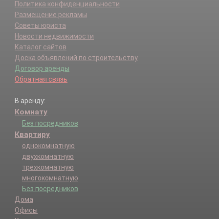
Политика конфиденциальности
Размещение рекламы
Советы юриста
Новости недвижимости
Каталог сайтов
Доска объявлений по строительству
Договор аренды
Обратная связь
В аренду:
Комнату
Без посредников
Квартиру
однокомнатную
двухкомнатную
трехкомнатную
многокомнатную
Без посредников
Дома
Офисы