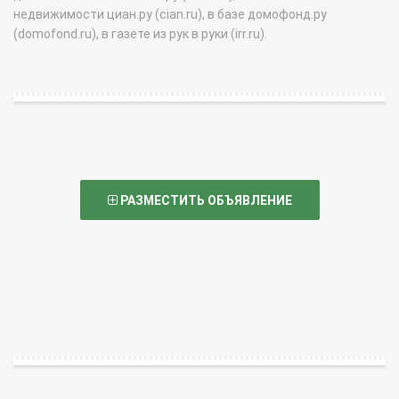
недвижимости циан.ру (cian.ru), в базе домофонд.ру
(domofond.ru), в газете из рук в руки (irr.ru).
РАЗМЕСТИТЬ ОБЪЯВЛЕНИЕ