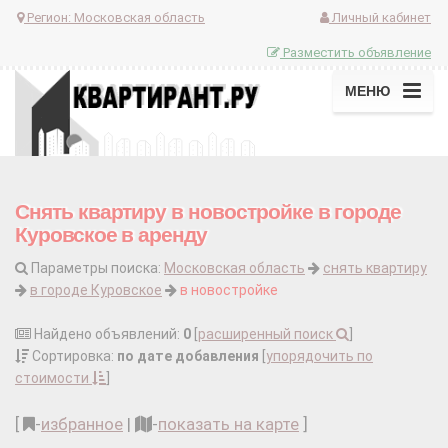
Регион:
Московская область
Личный кабинет
Разместить объявление
МЕНЮ
Снять квартиру в новостройке в городе
Куровское в аренду
Параметры поиска:
Московская область
снять квартиру
в городе Куровское
в новостройке
Найдено объявлений:
0
[
расширенный поиск
]
Сортировка:
по дате добавления
[
упорядочить по
стоимости
]
[
-
избранное
|
-
показать на карте
]