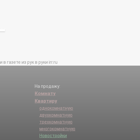
газете из рук в руки irr.ru
На продажу:
Комнату
Квартиру
однокомнатную
двухкомнатную
трехкомнатную
многокомнатную
Новостройки