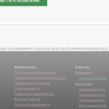
МЕСТИТЬ ОБЪЯВЛЕНИЕ
базе по недвижимости циан.ру, на доске объявлений домофонд.ру и в 
Информация:
В аренду:
Контактная информация
Комнату
Политика конфиденциальности
Без посредников
Размещение рекламы
Квартиру
Советы юриста
однокомнатную
Новости недвижимости
двухкомнатную
Каталог сайтов
трехкомнатную
Доска объявлений по
многокомнатную