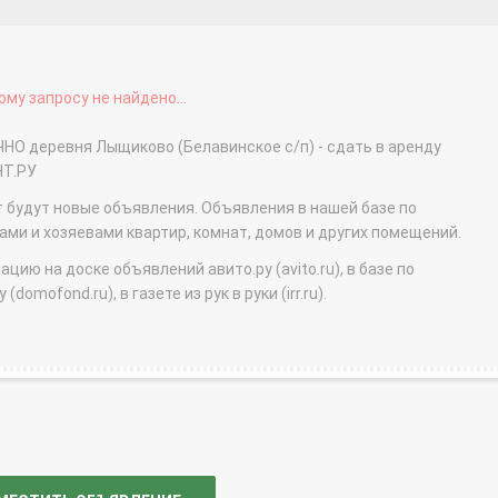
му запросу не найдено...
НО деревня Лыщиково (Белавинское с/п) - сдать в аренду
НТ.РУ
т будут новые объявления. Объявления в нашей базе по
и и хозяевами квартир, комнат, домов и других помещений.
ю на доске объявлений авито.ру (avito.ru), в базе по
domofond.ru), в газете из рук в руки (irr.ru).