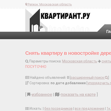
Регион:
Московская область
Гл
Снять квартиру в новостройке дер
Параметры поиска:
Московская область
снять
ПОСУТОЧНО
Найдено объявлений:
0
[
расширенный поиск
]
Сортировка:
по дате добавления
[
упорядочить 
[
-
избранное
|
-
показать на карте
]
Искать: |
без посредников
|
все предложения
|
1к.