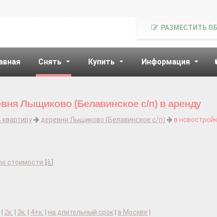
РАЗМЕСТИТЬ О
авная
Снять
Купить
Информация
евня Лыщиково (Белавинское с/п) в аренду
 квартиру
деревня Лыщиково (Белавинское с/п)
в новостройк
по стоимости
]
|
2к.
|
3к.
|
4+к.
|
на длительный срок
|
в Москве
|