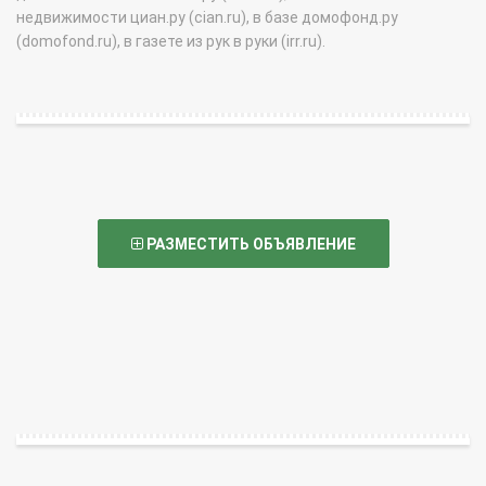
недвижимости циан.ру (cian.ru), в базе домофонд.ру
(domofond.ru), в газете из рук в руки (irr.ru).
РАЗМЕСТИТЬ ОБЪЯВЛЕНИЕ