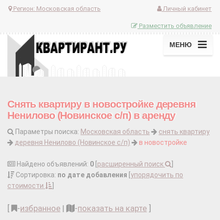
Регион:
Московская область
Личный кабинет
Разместить объявление
МЕНЮ
Снять квартиру в новостройке деревня
Ненилово (Новинское с/п) в аренду
Параметры поиска:
Московская область
снять квартиру
деревня Ненилово (Новинское с/п)
в новостройке
Найдено объявлений:
0
[
расширенный поиск
]
Сортировка:
по дате добавления
[
упорядочить по
стоимости
]
[
-
избранное
|
-
показать на карте
]