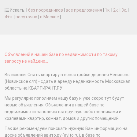
Искать: |
без посредников
|
все предложения
|
1к.
|
2к.
|
3к.
|
4+к.
|
посуточно
|
в Москве
|
Объявлений в нашей базе по недвижимости по такому
запросу не найдено...
Вы искали: Снять квартиру в новостройке деревня Ненилово
(Новинское с/п) - сдать в аренду недвижимость Московская
область на КВАРТИРАНТ.РУ
Мы регулярно пополняем нашу базу и уже скоро тут будут
новые объявления. Объявления в нашей базе по
недвижимости наполняются вручную собственниками и
хозяевами квартир, комнат, домов и других помещений.
Так же рекомендуем поискать нужную Вам информацию на
доске объявлений авито.ру (avito.ru), в базе по