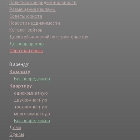
Политика конфиденциальности
Размещение рекламы
Советы юриста
Новости недвижимости
Каталог сайтов
Доска объявлений по строительству
Договор аренды
Обратная связь
В аренду:
Комнату
Без посредников
Квартиру
однокомнатную
двухкомнатную
трехкомнатную
многокомнатную
Без посредников
Дома
Офисы