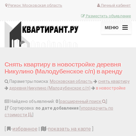
Регион:
Московская область
Личный кабинет
Разместить объявление
МЕНЮ
Снять квартиру в новостройке деревня
Никулино (Малодубенское с/п) в аренду
Параметры поиска:
Московская область
снять квартиру
деревня Никулино (Малодубенское с/п)
в новостройке
Найдено объявлений:
0
[
расширенный поиск
]
Сортировка:
по дате добавления
[
упорядочить по
стоимости
]
[
-
избранное
|
-
показать на карте
]