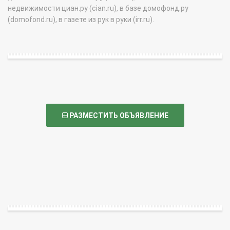
недвижимости циан.ру (cian.ru), в базе домофонд.ру
(domofond.ru), в газете из рук в руки (irr.ru).
РАЗМЕСТИТЬ ОБЪЯВЛЕНИЕ