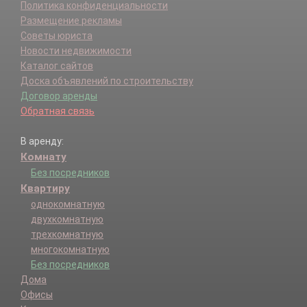
Политика конфиденциальности
Размещение рекламы
Советы юриста
Новости недвижимости
Каталог сайтов
Доска объявлений по строительству
Договор аренды
Обратная связь
В аренду:
Комнату
Без посредников
Квартиру
однокомнатную
двухкомнатную
трехкомнатную
многокомнатную
Без посредников
Дома
Офисы