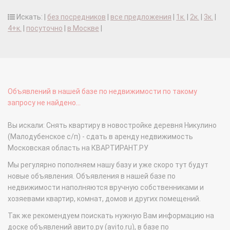
Искать: |
без посредников
|
все предложения
|
1к.
|
2к.
|
3к.
|
4+к.
|
посуточно
|
в Москве
|
Объявлений в нашей базе по недвижимости по такому
запросу не найдено...
Вы искали: Снять квартиру в новостройке деревня Никулино
(Малодубенское с/п) - сдать в аренду недвижимость
Московская область на КВАРТИРАНТ.РУ
Мы регулярно пополняем нашу базу и уже скоро тут будут
новые объявления. Объявления в нашей базе по
недвижимости наполняются вручную собственниками и
хозяевами квартир, комнат, домов и других помещений.
Так же рекомендуем поискать нужную Вам информацию на
доске объявлений авито.ру (avito.ru), в базе по