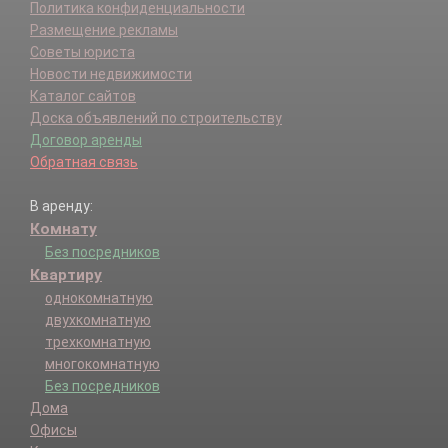
Политика конфиденциальности
Размещение рекламы
Советы юриста
Новости недвижимости
Каталог сайтов
Доска объявлений по строительству
Договор аренды
Обратная связь
В аренду:
Комнату
Без посредников
Квартиру
однокомнатную
двухкомнатную
трехкомнатную
многокомнатную
Без посредников
Дома
Офисы