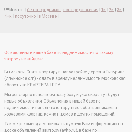
Искать: |
без посредников
|
все предложения
|
1к.
|
2к.
|
3к.
|
4+к.
|
посуточно
|
в Москве
|
Объявлений в нашей базе по недвижимости по такому
запросу не найдено...
Вы искали: Снять квартиру в новостройке деревня Пичурино
(Ильинское с/п) - сдать в аренду недвижимость Московская
область на КВАРТИРАНТ.РУ
Мы регулярно пополняем нашу базу и уже скоро тут будут
новые объявления. Объявления в нашей базе по
недвижимости наполняются вручную собственниками и
хозяевами квартир, комнат, домов и других помещений.
Так же рекомендуем поискать нужную Вам информацию на
доске объявлений авито.ру (avito.ru), в базе по