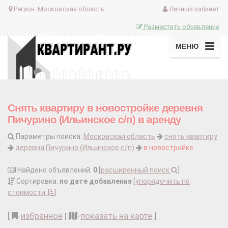
Регион:
Московская область
Личный кабинет
Разместить объявление
МЕНЮ
Снять квартиру в новостройке деревня
Пичурино (Ильинское с/п) в аренду
Параметры поиска:
Московская область
снять квартиру
деревня Пичурино (Ильинское с/п)
в новостройке
Найдено объявлений:
0
[
расширенный поиск
]
Сортировка:
по дате добавления
[
упорядочить по
стоимости
]
[
-
избранное
|
-
показать на карте
]