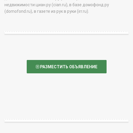
недвижимости циан.ру (cian.ru), в базе домофонд.ру
(domofond.ru), в газете из рук в руки (irr.ru).
РАЗМЕСТИТЬ ОБЪЯВЛЕНИЕ