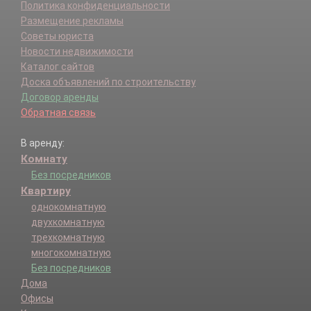
Политика конфиденциальности
Размещение рекламы
Советы юриста
Новости недвижимости
Каталог сайтов
Доска объявлений по строительству
Договор аренды
Обратная связь
В аренду:
Комнату
Без посредников
Квартиру
однокомнатную
двухкомнатную
трехкомнатную
многокомнатную
Без посредников
Дома
Офисы