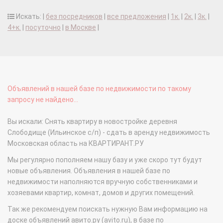
Искать: |
без посредников
|
все предложения
|
1к.
|
2к.
|
3к.
|
4+к.
|
посуточно
|
в Москве
|
Объявлений в нашей базе по недвижимости по такому
запросу не найдено...
Вы искали: Снять квартиру в новостройке деревня
Слободище (Ильинское с/п) - сдать в аренду недвижимость
Московская область на КВАРТИРАНТ.РУ
Мы регулярно пополняем нашу базу и уже скоро тут будут
новые объявления. Объявления в нашей базе по
недвижимости наполняются вручную собственниками и
хозяевами квартир, комнат, домов и других помещений.
Так же рекомендуем поискать нужную Вам информацию на
доске объявлений авито.ру (avito.ru), в базе по