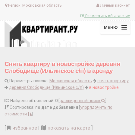
Регион:
Московская область
Личный кабинет
Разместить объявление
МЕНЮ
Снять квартиру в новостройке деревня
Слободище (Ильинское с/п) в аренду
Параметры поиска:
Московская область
снять квартиру
деревня Слободище (Ильинское с/п)
в новостройке
Найдено объявлений:
0
[
расширенный поиск
]
Сортировка:
по дате добавления
[
упорядочить по
стоимости
]
[
-
избранное
|
-
показать на карте
]