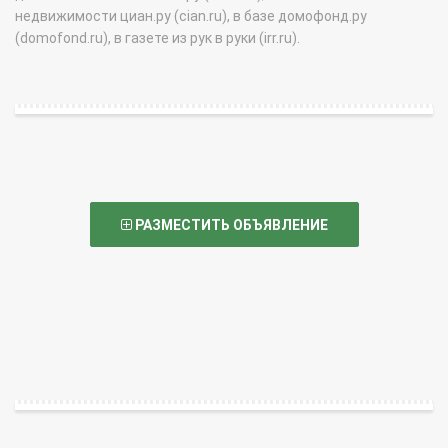
недвижимости циан.ру (cian.ru), в базе домофонд.ру
(domofond.ru), в газете из рук в руки (irr.ru).
РАЗМЕСТИТЬ ОБЪЯВЛЕНИЕ