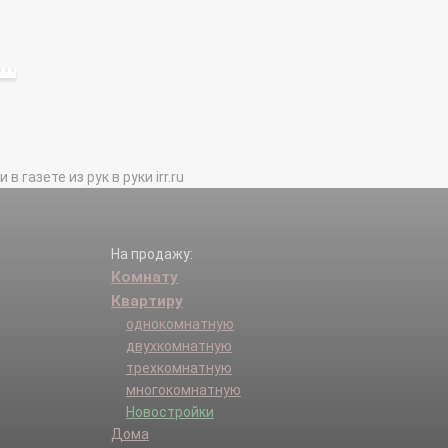
газете из рук в руки irr.ru
На продажу:
Комнату
Квартиру
однокомнатную
двухкомнатную
трехкомнатную
многокомнатную
Новостройки
Дома