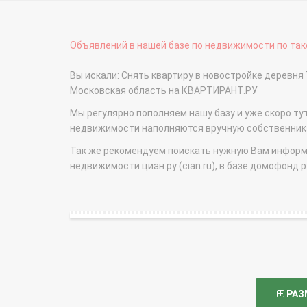
Объявлений в нашей базе по недвижимости по тако
Вы искали: Снять квартиру в новостройке деревня
Московская область на КВАРТИРАНТ.РУ
Мы регулярно пополняем нашу базу и уже скоро ту
недвижимости наполняются вручную собственникам
Так же рекомендуем поискать нужную Вам информаци
недвижимости циан.ру (cian.ru), в базе домофонд.ру (
РАЗ