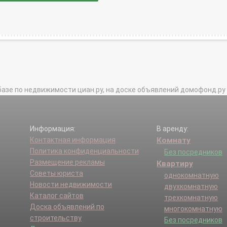
базе по недвижимости циан.ру, на доске объявлений домофонд.ру и в 
Информация:
В аренду:
Контактная информация
Комнату
Политика конфиденциальности
Без посредников
Размещение рекламы
Квартиру
Советы юриста
однокомнатную
Новости недвижимости
двухкомнатную
Каталог сайтов
трехкомнатную
Доска объявлений по
многокомнатную
строительству
Без посредников