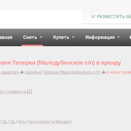
РАЗМЕСТИТЬ О
авная
Снять
Купить
Информация
вня Теперки (Малодубенское с/п) в аренду
 квартиру
деревня Теперки (Малодубенское с/п)
в новострой
по стоимости
]
|
2к.
|
3к.
|
4+к.
|
посуточно
|
в Москве
|