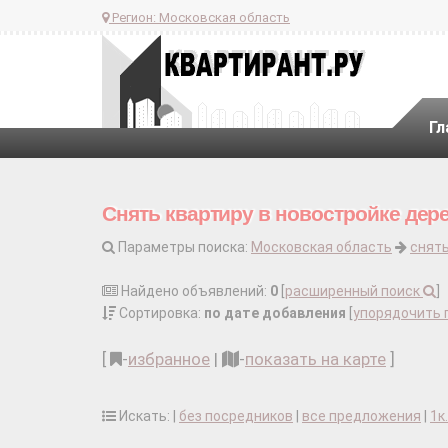
Регион:
Московская область
Гл
Снять квартиру в новостройке дере
Параметры поиска:
Московская область
снять
Найдено объявлений:
0
[
расширенный поиск
]
Сортировка:
по дате добавления
[
упорядочить 
[
-
избранное
|
-
показать на карте
]
Искать: |
без посредников
|
все предложения
|
1к.