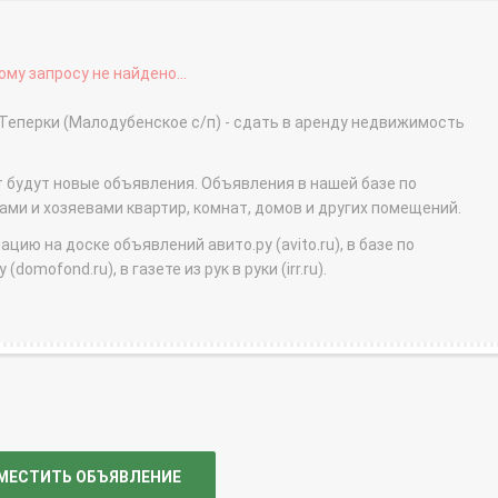
му запросу не найдено...
 Теперки (Малодубенское с/п) - сдать в аренду недвижимость
т будут новые объявления. Объявления в нашей базе по
и и хозяевами квартир, комнат, домов и других помещений.
ю на доске объявлений авито.ру (avito.ru), в базе по
domofond.ru), в газете из рук в руки (irr.ru).
МЕСТИТЬ ОБЪЯВЛЕНИЕ