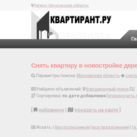
Регион:
Московская область
Гл
Снять квартиру в новостройке дере
Параметры поиска:
Московская область
снять
Найдено объявлений:
0
[
расширенный поиск
]
Сортировка:
по дате добавления
[
упорядочить 
[
-
избранное
|
-
показать на карте
]
Искать: |
без посредников
|
все предложения
|
1к.