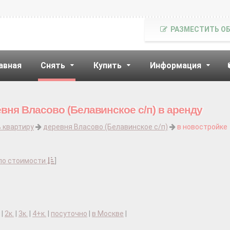
РАЗМЕСТИТЬ О
авная
Снять
Купить
Информация
вня Власово (Белавинское с/п) в аренду
 квартиру
деревня Власово (Белавинское с/п)
в новостройке
по стоимости
]
|
2к.
|
3к.
|
4+к.
|
посуточно
|
в Москве
|