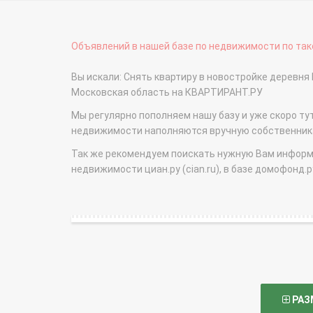
Объявлений в нашей базе по недвижимости по тако
Вы искали: Снять квартиру в новостройке деревня
Московская область на КВАРТИРАНТ.РУ
Мы регулярно пополняем нашу базу и уже скоро ту
недвижимости наполняются вручную собственникам
Так же рекомендуем поискать нужную Вам информаци
недвижимости циан.ру (cian.ru), в базе домофонд.ру (
РАЗ