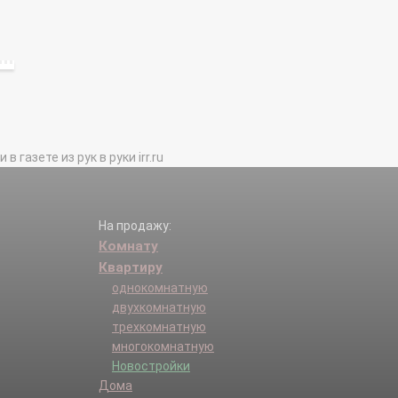
газете из рук в руки irr.ru
На продажу:
Комнату
Квартиру
однокомнатную
двухкомнатную
трехкомнатную
многокомнатную
Новостройки
Дома