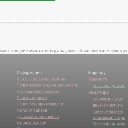
базе по недвижимости циан.ру, на доске объявлений домофонд.ру и в 
Информация:
В аренду:
Контактная информация
Комнату
Политика конфиденциальности
Без посредников
Размещение рекламы
Квартиру
Советы юриста
однокомнатную
Новости недвижимости
двухкомнатную
Каталог сайтов
трехкомнатную
Доска объявлений по
многокомнатную
строительству
Без посредников