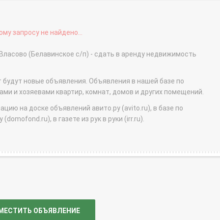
му запросу не найдено...
 Власово (Белавинское с/п) - сдать в аренду недвижимость
т будут новые объявления. Объявления в нашей базе по
и и хозяевами квартир, комнат, домов и других помещений.
ю на доске объявлений авито.ру (avito.ru), в базе по
domofond.ru), в газете из рук в руки (irr.ru).
МЕСТИТЬ ОБЪЯВЛЕНИЕ