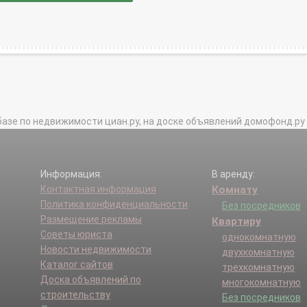
базе по недвижимости циан.ру, на доске объявлений домофонд.ру и в 
Информация:
В аренду:
Контактная информация
Комнату
Политика конфиденциальности
Без посредников
Размещение рекламы
Квартиру
Советы юриста
однокомнатную
Новости недвижимости
двухкомнатную
Каталог сайтов
трехкомнатную
Доска объявлений по
многокомнатную
строительству
Без посредников