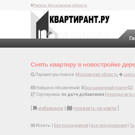
Регион:
Московская область
Гл
Снять квартиру в новостройке дере
Параметры поиска:
Московская область
снять
Найдено объявлений:
0
[
расширенный поиск
]
Сортировка:
по дате добавления
[
упорядочить 
[
-
избранное
|
-
показать на карте
]
Искать: |
без посредников
|
все предложения
|
1к.