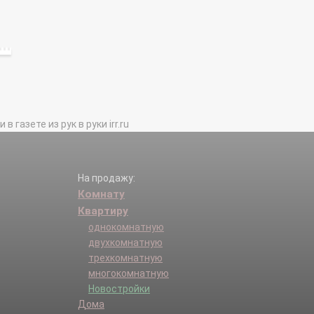
газете из рук в руки irr.ru
На продажу:
Комнату
Квартиру
однокомнатную
двухкомнатную
трехкомнатную
многокомнатную
Новостройки
Дома