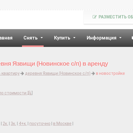
РАЗМЕСТИТЬ О
авная
Снять
Купить
Информация
вня Язвищи (Новинское с/п) в аренду
 квартиру
деревня Язвищи (Новинское с/п)
в новостройке
по стоимости
]
|
2к.
|
3к.
|
4+к.
|
посуточно
|
в Москве
|