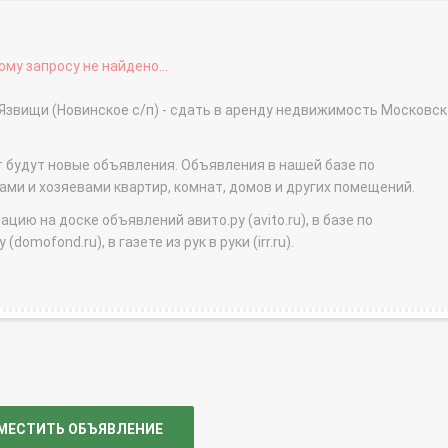
му запросу не найдено...
 Язвищи (Новинское с/п) - сдать в аренду недвижимость Московс
т будут новые объявления. Объявления в нашей базе по
и и хозяевами квартир, комнат, домов и других помещений.
ю на доске объявлений авито.ру (avito.ru), в базе по
domofond.ru), в газете из рук в руки (irr.ru).
МЕСТИТЬ ОБЪЯВЛЕНИЕ