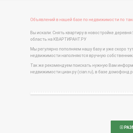
Объявлений в нашей базе по недвижимости по тако
Вы искали: Снять квартиру в новостройке деревня
область на КВАРТИРАНТ.РУ
Мы регулярно пополняем нашу базу и уже скоро ту
недвижимости наполняются вручную собственникам
Так же рекомендуем поискать нужную Вам информаци
недвижимости циан.ру (cian.ru), в базе домофонд.ру (
РАЗ