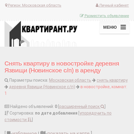
Регион:
Московская область
Личный кабинет
Разместить объявление
МЕНЮ
Снять квартиру в новостройке деревня
Язвищи (Новинское с/п) в аренду
Параметры поиска:
Московская область
снять квартиру
деревня Язвищи (Новинское с/п)
в новостройке, комнат:
1
Найдено объявлений:
0
[
расширенный поиск
]
Сортировка:
по дате добавления
[
упорядочить по
стоимости
]
[
-
избранное
|
-
показать на карте
]