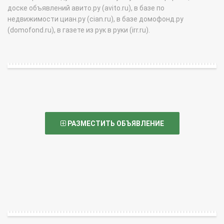
доске объявлений авито.ру (avito.ru), в базе по
недвижимости циан.ру (cian.ru), в базе домофонд.ру
(domofond.ru), в газете из рук в руки (irr.ru).
РАЗМЕСТИТЬ ОБЪЯВЛЕНИЕ