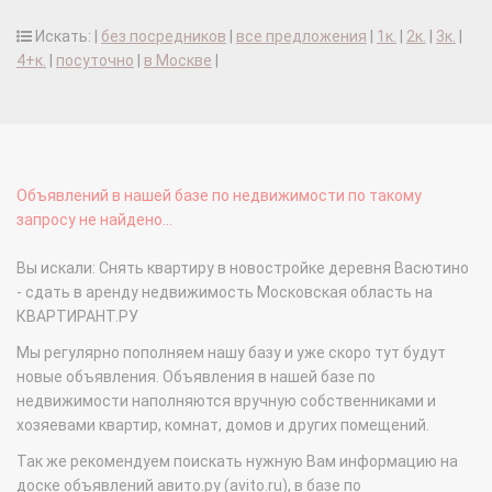
Искать: |
без посредников
|
все предложения
|
1к.
|
2к.
|
3к.
|
4+к.
|
посуточно
|
в Москве
|
Объявлений в нашей базе по недвижимости по такому
запросу не найдено...
Вы искали: Снять квартиру в новостройке деревня Васютино
- сдать в аренду недвижимость Московская область на
КВАРТИРАНТ.РУ
Мы регулярно пополняем нашу базу и уже скоро тут будут
новые объявления. Объявления в нашей базе по
недвижимости наполняются вручную собственниками и
хозяевами квартир, комнат, домов и других помещений.
Так же рекомендуем поискать нужную Вам информацию на
доске объявлений авито.ру (avito.ru), в базе по