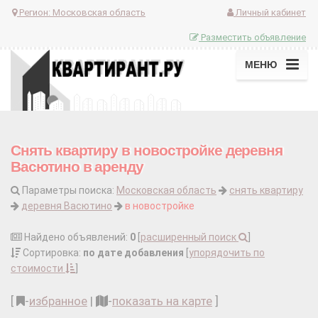
Регион:
Московская область
Личный кабинет
Разместить объявление
МЕНЮ
Снять квартиру в новостройке деревня
Васютино в аренду
Параметры поиска:
Московская область
снять квартиру
деревня Васютино
в новостройке
Найдено объявлений:
0
[
расширенный поиск
]
Сортировка:
по дате добавления
[
упорядочить по
стоимости
]
[
-
избранное
|
-
показать на карте
]