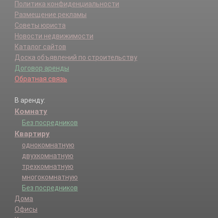
Политика конфиденциальности
Размещение рекламы
Советы юриста
Новости недвижимости
Каталог сайтов
Доска объявлений по строительству
Договор аренды
Обратная связь
В аренду:
Комнату
Без посредников
Квартиру
однокомнатную
двухкомнатную
трехкомнатную
многокомнатную
Без посредников
Дома
Офисы