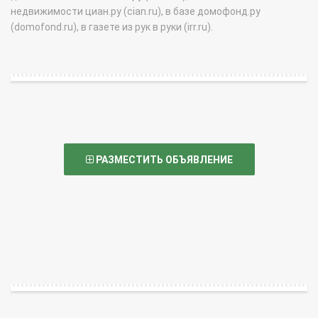
недвижимости циан.ру (cian.ru), в базе домофонд.ру
(domofond.ru), в газете из рук в руки (irr.ru).
РАЗМЕСТИТЬ ОБЪЯВЛЕНИЕ