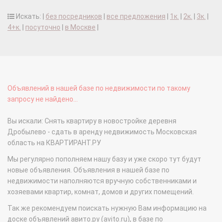
Искать: |
без посредников
|
все предложения
|
1к.
|
2к.
|
3к.
|
4+к.
|
посуточно
|
в Москве
|
Объявлений в нашей базе по недвижимости по такому
запросу не найдено...
Вы искали: Снять квартиру в новостройке деревня
Дробылево - сдать в аренду недвижимость Московская
область на КВАРТИРАНТ.РУ
Мы регулярно пополняем нашу базу и уже скоро тут будут
новые объявления. Объявления в нашей базе по
недвижимости наполняются вручную собственниками и
хозяевами квартир, комнат, домов и других помещений.
Так же рекомендуем поискать нужную Вам информацию на
доске объявлений авито.ру (avito.ru), в базе по