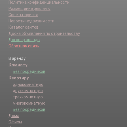
Политика конфиденциальности
Размещение рекламы
Советы юриста
Новости недвижимости
Каталог сайтов
Доска объявлений по строительству
Договор аренды
Обратная связь
В аренду:
Комнату
Без посредников
Квартиру
однокомнатную
двухкомнатную
трехкомнатную
многокомнатную
Без посредников
Дома
Офисы