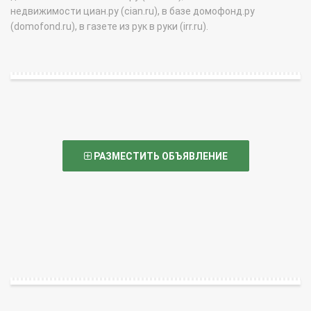
недвижимости циан.ру (cian.ru), в базе домофонд.ру
(domofond.ru), в газете из рук в руки (irr.ru).
РАЗМЕСТИТЬ ОБЪЯВЛЕНИЕ