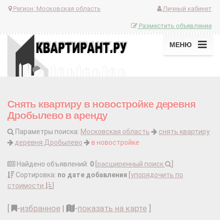
Регион:
Московская область
Личный кабинет
Разместить объявление
МЕНЮ
Снять квартиру в новостройке деревня
Дробылево в аренду
Параметры поиска:
Московская область
снять квартиру
деревня Дробылево
в новостройке
Найдено объявлений:
0
[
расширенный поиск
]
Сортировка:
по дате добавления
[
упорядочить по
стоимости
]
[
-
избранное
|
-
показать на карте
]