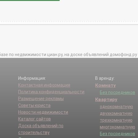
базе по недвижимости циан.ру, на доске объявлений домофонд.ру и в 
Информация:
В аренду:
Контактная информация
Комнату
Политика конфиденциальности
Без посредников
Размещение рекламы
Квартиру
Советы юриста
однокомнатную
Новости недвижимости
двухкомнатную
Каталог сайтов
трехкомнатную
Доска объявлений по
многокомнатную
строительству
Без посредников