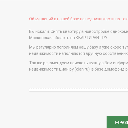
Объявлений в нашей базе по недвижимости по тако
Вы искали: Снять квартиру в новостройке одноко
Московская область на КВАРТИРАНТ.РУ
Мы регулярно пополняем нашу базу и уже скоро ту
недвижимости наполняются вручную собственникам
Так же рекомендуем поискать нужную Вам информаци
недвижимости циан.ру (cian.ru), в базе домофонд.ру (
РАЗ