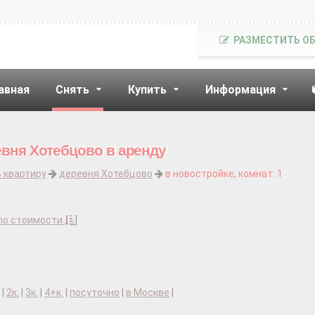
РАЗМЕСТИТЬ О
авная
Снять
Купить
Информация
евня Хотебцово в аренду
 квартиру
деревня Хотебцово
в новостройке, комнат: 1
по стоимости
]
|
2к.
|
3к.
|
4+к.
|
посуточно
|
в Москве
|