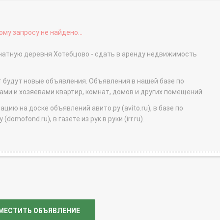
му запросу не найдено...
мнатную деревня Хотебцово - сдать в аренду недвижимость
т будут новые объявления. Объявления в нашей базе по
и и хозяевами квартир, комнат, домов и других помещений.
ю на доске объявлений авито.ру (avito.ru), в базе по
domofond.ru), в газете из рук в руки (irr.ru).
МЕСТИТЬ ОБЪЯВЛЕНИЕ