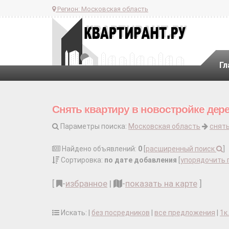
Регион:
Московская область
Гл
Снять квартиру в новостройке дер
Параметры поиска:
Московская область
снять
Найдено объявлений:
0
[
расширенный поиск
]
Сортировка:
по дате добавления
[
упорядочить 
[
-
избранное
|
-
показать на карте
]
Искать: |
без посредников
|
все предложения
|
1к.