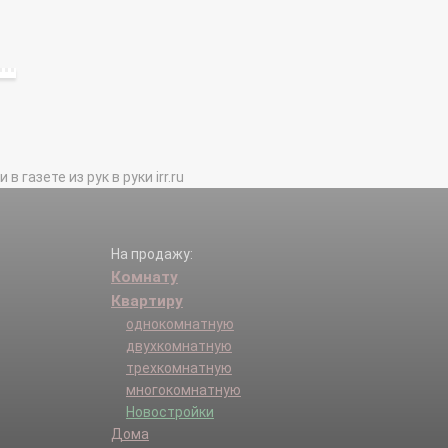
газете из рук в руки irr.ru
На продажу:
Комнату
Квартиру
однокомнатную
двухкомнатную
трехкомнатную
многокомнатную
Новостройки
Дома