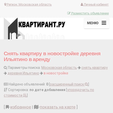
Регион:
Московская область
Личный кабинет
Разместить объявление
МЕНЮ
Снять квартиру в новостройке деревня
Ильятино в аренду
Параметры поиска:
Московская область
снять квартиру
деревня Ильятино
в новостройке
Найдено объявлений:
0
[
расширенный поиск
]
Сортировка:
по дате добавления
[
упорядочить по
стоимости
]
[
-
избранное
|
-
показать на карте
]