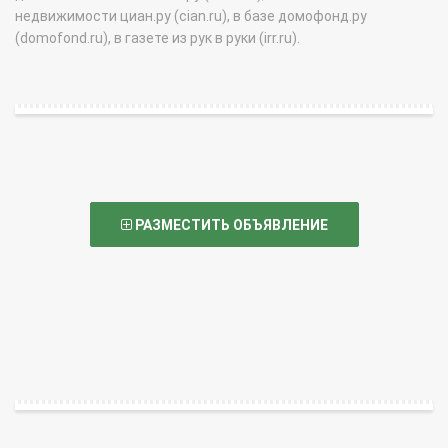
недвижимости циан.ру (cian.ru), в базе домофонд.ру
(domofond.ru), в газете из рук в руки (irr.ru).
РАЗМЕСТИТЬ ОБЪЯВЛЕНИЕ