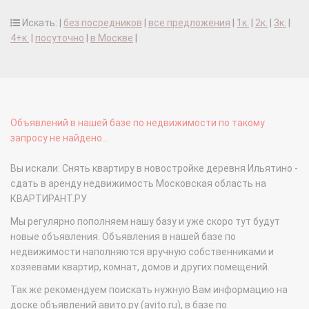
Искать: |
без посредников
|
все предложения
|
1к.
|
2к.
|
3к.
|
4+к.
|
посуточно
|
в Москве
|
Объявлений в нашей базе по недвижимости по такому
запросу не найдено...
Вы искали: Снять квартиру в новостройке деревня Ильятино -
сдать в аренду недвижимость Московская область на
КВАРТИРАНТ.РУ
Мы регулярно пополняем нашу базу и уже скоро тут будут
новые объявления. Объявления в нашей базе по
недвижимости наполняются вручную собственниками и
хозяевами квартир, комнат, домов и других помещений.
Так же рекомендуем поискать нужную Вам информацию на
доске объявлений авито.ру (avito.ru), в базе по