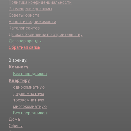
Политика конфиденциальности
Размещение рекламы
Советы юриста
Новости недвижимости
Каталог сайтов
Доска объявлений по строительству
Договор аренды
Обратная связь
В аренду:
Комнату
Без посредников
Квартиру
однокомнатную
двухкомнатную
трехкомнатную
многокомнатную
Без посредников
Дома
Офисы