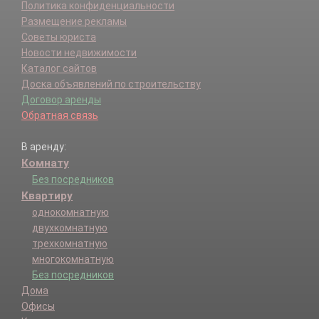
Политика конфиденциальности
Размещение рекламы
Советы юриста
Новости недвижимости
Каталог сайтов
Доска объявлений по строительству
Договор аренды
Обратная связь
В аренду:
Комнату
Без посредников
Квартиру
однокомнатную
двухкомнатную
трехкомнатную
многокомнатную
Без посредников
Дома
Офисы