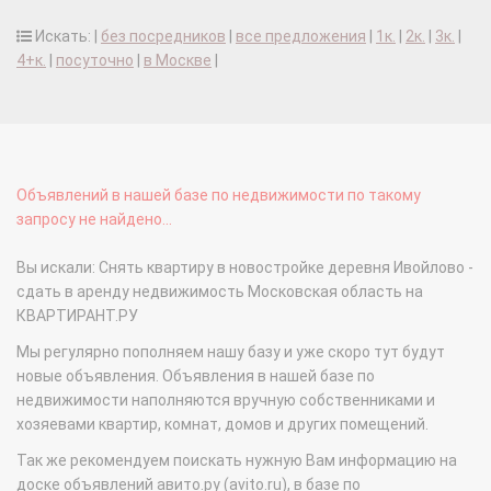
Искать: |
без посредников
|
все предложения
|
1к.
|
2к.
|
3к.
|
4+к.
|
посуточно
|
в Москве
|
Объявлений в нашей базе по недвижимости по такому
запросу не найдено...
Вы искали: Снять квартиру в новостройке деревня Ивойлово -
сдать в аренду недвижимость Московская область на
КВАРТИРАНТ.РУ
Мы регулярно пополняем нашу базу и уже скоро тут будут
новые объявления. Объявления в нашей базе по
недвижимости наполняются вручную собственниками и
хозяевами квартир, комнат, домов и других помещений.
Так же рекомендуем поискать нужную Вам информацию на
доске объявлений авито.ру (avito.ru), в базе по