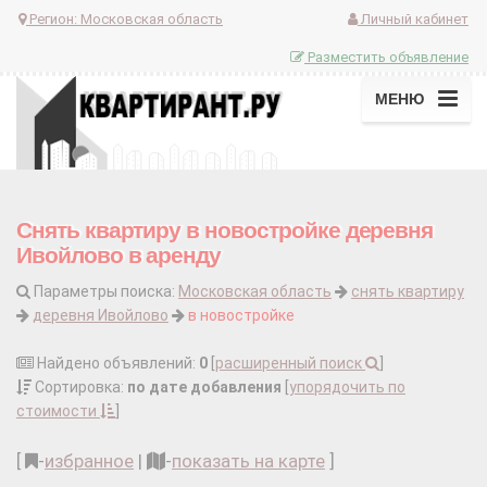
Регион:
Московская область
Личный кабинет
Разместить объявление
МЕНЮ
Снять квартиру в новостройке деревня
Ивойлово в аренду
Параметры поиска:
Московская область
снять квартиру
деревня Ивойлово
в новостройке
Найдено объявлений:
0
[
расширенный поиск
]
Сортировка:
по дате добавления
[
упорядочить по
стоимости
]
[
-
избранное
|
-
показать на карте
]