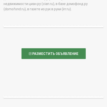
недвижимости циан.ру (cian.ru), в базе домофонд.ру
(domofond.ru), в газете из рук в руки (irr.ru).
РАЗМЕСТИТЬ ОБЪЯВЛЕНИЕ