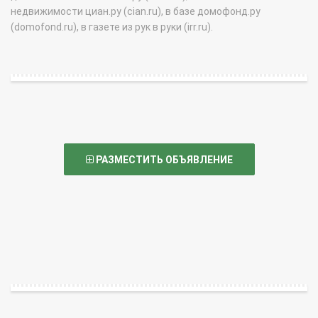
недвижимости циан.ру (cian.ru), в базе домофонд.ру
(domofond.ru), в газете из рук в руки (irr.ru).
РАЗМЕСТИТЬ ОБЪЯВЛЕНИЕ