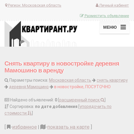
Регион:
Московская область
Личный кабинет
Разместить объявление
МЕНЮ
Снять квартиру в новостройке деревня
Мамошино в аренду
Параметры поиска:
Московская область
снять квартиру
деревня Мамошино
в новостройке, ПОСУТОЧНО
Найдено объявлений:
0
[
расширенный поиск
]
Сортировка:
по дате добавления
[
упорядочить по
стоимости
]
[
-
избранное
|
-
показать на карте
]