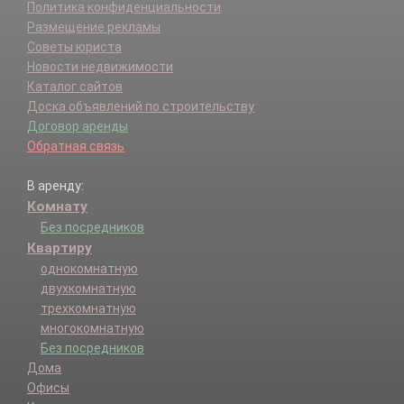
Политика конфиденциальности
Размещение рекламы
Советы юриста
Новости недвижимости
Каталог сайтов
Доска объявлений по строительству
Договор аренды
Обратная связь
В аренду:
Комнату
Без посредников
Квартиру
однокомнатную
двухкомнатную
трехкомнатную
многокомнатную
Без посредников
Дома
Офисы