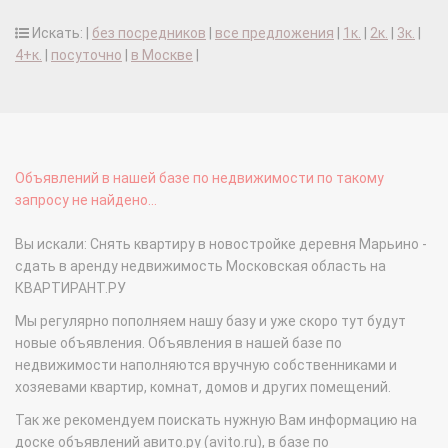
Искать: |
без посредников
|
все предложения
|
1к.
|
2к.
|
3к.
|
4+к.
|
посуточно
|
в Москве
|
Объявлений в нашей базе по недвижимости по такому
запросу не найдено...
Вы искали: Снять квартиру в новостройке деревня Марьино -
сдать в аренду недвижимость Московская область на
КВАРТИРАНТ.РУ
Мы регулярно пополняем нашу базу и уже скоро тут будут
новые объявления. Объявления в нашей базе по
недвижимости наполняются вручную собственниками и
хозяевами квартир, комнат, домов и других помещений.
Так же рекомендуем поискать нужную Вам информацию на
доске объявлений авито.ру (avito.ru), в базе по