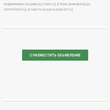
недвижимости циан.ру (cian.ru), в базе домофонд.ру
(domofond.ru), в газете из рук в руки (irr.ru).
РАЗМЕСТИТЬ ОБЪЯВЛЕНИЕ