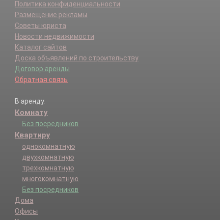
Политика конфиденциальности
Размещение рекламы
Советы юриста
Новости недвижимости
Каталог сайтов
Доска объявлений по строительству
Договор аренды
Обратная связь
В аренду:
Комнату
Без посредников
Квартиру
однокомнатную
двухкомнатную
трехкомнатную
многокомнатную
Без посредников
Дома
Офисы