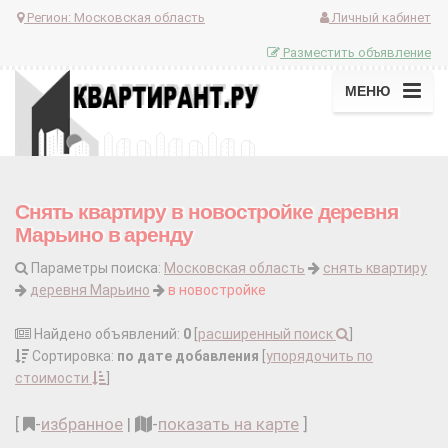
Регион:
Московская область
Личный кабинет
Разместить объявление
МЕНЮ
Снять квартиру в новостройке деревня
Марьино в аренду
Параметры поиска:
Московская область
снять квартиру
деревня Марьино
в новостройке
Найдено объявлений:
0
[
расширенный поиск
]
Сортировка:
по дате добавления
[
упорядочить по
стоимости
]
[
-
избранное
|
-
показать на карте
]