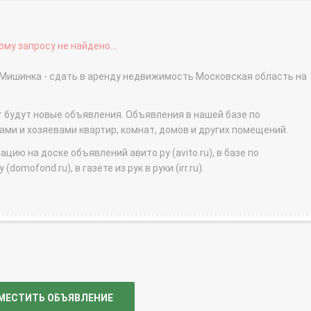
му запросу не найдено...
я Мишинка - сдать в аренду недвижимость Московская область на
т будут новые объявления. Объявления в нашей базе по
и и хозяевами квартир, комнат, домов и других помещений.
ю на доске объявлений авито.ру (avito.ru), в базе по
domofond.ru), в газете из рук в руки (irr.ru).
МЕСТИТЬ ОБЪЯВЛЕНИЕ