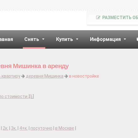
РАЗМЕСТИТЬ О
авная
Снять
Купить
Информация
евня Мишинка в аренду
 квартиру
деревня Мишинка
в новостройке
по стоимости
]
|
2к.
|
3к.
|
4+к.
|
посуточно
|
в Москве
|