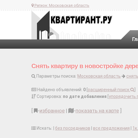
Регион:
Московская область
Гл
Снять квартиру в новостройке дер
Параметры поиска:
Московская область
снять
Найдено объявлений:
0
[
расширенный поиск
]
Сортировка:
по дате добавления
[
упорядочить 
[
-
избранное
|
-
показать на карте
]
Искать: |
без посредников
|
все предложения
|
1к.