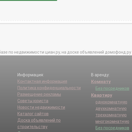
базе по недвижимости циан.ру, на доске объявлений домофонд.ру и в 
Информация:
В аренду:
Контактная информация
Комнату
Политика конфиденциальности
Без посредников
Размещение рекламы
Квартиру
Советы юриста
однокомнатную
Новости недвижимости
двухкомнатную
Каталог сайтов
трехкомнатную
Доска объявлений по
многокомнатную
строительству
Без посредников