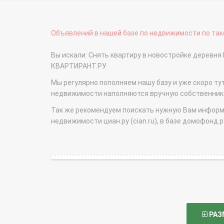
Объявлений в нашей базе по недвижимости по тако
Вы искали: Снять квартиру в новостройке деревн
КВАРТИРАНТ.РУ
Мы регулярно пополняем нашу базу и уже скоро ту
недвижимости наполняются вручную собственникам
Так же рекомендуем поискать нужную Вам информаци
недвижимости циан.ру (cian.ru), в базе домофонд.ру (
РАЗ