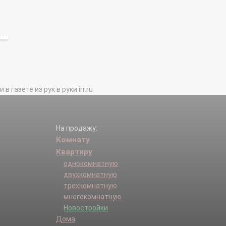
газете из рук в руки irr.ru
На продажу:
Комнату
Квартиру
однокомнатную
двухкомнатную
трехкомнатную
многокомнатную
Новостройки
Дома