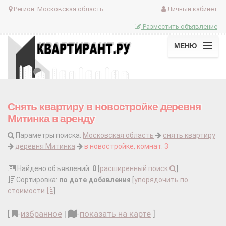
Регион:
Московская область
Личный кабинет
Разместить объявление
МЕНЮ
Снять квартиру в новостройке деревня
Митинка в аренду
Параметры поиска:
Московская область
снять квартиру
деревня Митинка
в новостройке, комнат: 3
Найдено объявлений:
0
[
расширенный поиск
]
Сортировка:
по дате добавления
[
упорядочить по
стоимости
]
[
-
избранное
|
-
показать на карте
]