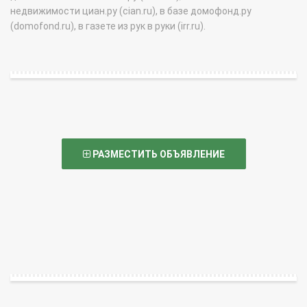
недвижимости циан.ру (cian.ru), в базе домофонд.ру
(domofond.ru), в газете из рук в руки (irr.ru).
РАЗМЕСТИТЬ ОБЪЯВЛЕНИЕ