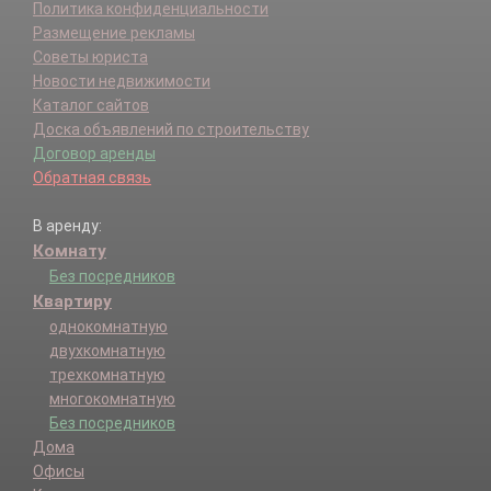
Политика конфиденциальности
Размещение рекламы
Советы юриста
Новости недвижимости
Каталог сайтов
Доска объявлений по строительству
Договор аренды
Обратная связь
В аренду:
Комнату
Без посредников
Квартиру
однокомнатную
двухкомнатную
трехкомнатную
многокомнатную
Без посредников
Дома
Офисы