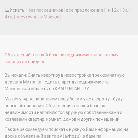
Искать: |
без посредников
|
все предложения
|
1к.
|
2к.
|
3к.
|
4+к.
|
посуточно
|
в Москве
|
Объявлений в нашей базе по недвижимости по такому
запросу не найдено...
Вы искали: Снять квартиру в новостройке трехкомнатную
деревня Митинка - сдать в аренду недвижимость
Московская область на КВАРТИРАНТ.РУ
Мы регулярно пополняем нашу базу и уже скоро тут будут
новые объявления. Объявления в нашей базе по
недвижимости наполняются вручную собственниками и
хозяевами квартир, комнат, домов и других помещений.
Так же рекомендуем поискать нужную Вам информацию на
доске объявлений авито.ру (avito.ru), в базе по