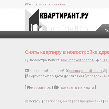
Регион:
Московская область
Гл
Снять квартиру в новостройке дер
Параметры поиска:
Московская область
снять
Найдено объявлений:
0
[
расширенный поиск
]
Сортировка:
по дате добавления
[
упорядочить 
[
-
избранное
|
-
показать на карте
]
Искать: |
без посредников
|
все предложения
|
1к.