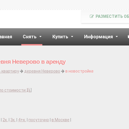
РАЗМЕСТИТЬ О
авная
Снять
Купить
Информация
евня Неверово в аренду
 квартиру
деревня Неверово
в новостройке
по стоимости
]
|
2к.
|
3к.
|
4+к.
|
посуточно
|
в Москве
|