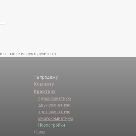
газете из рук в руки irr.ru
На продажу:
Комнату
Квартиру
однокомнатную
двухкомнатную
трехкомнатную
многокомнатную
Новостройки
Дома