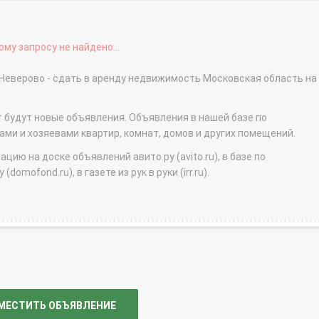
му запросу не найдено...
 Неверово - сдать в аренду недвижимость Московская область на
т будут новые объявления. Объявления в нашей базе по
и и хозяевами квартир, комнат, домов и других помещений.
ю на доске объявлений авито.ру (avito.ru), в базе по
domofond.ru), в газете из рук в руки (irr.ru).
МЕСТИТЬ ОБЪЯВЛЕНИЕ