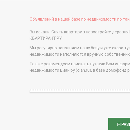
Объявлений в нашей базе по недвижимости по тако
Вы искали: Снять квартиру в новостройке деревня
КВАРТИРАНТ.РУ
Мы регулярно пополняем нашу базу и уже скоро ту
недвижимости наполняются вручную собственникам
Так же рекомендуем поискать нужную Вам информаци
недвижимости циан.ру (cian.ru), в базе домофонд.ру (
РАЗ