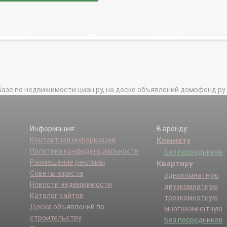
базе по недвижимости циан.ру, на доске объявлений домофонд.ру и в 
Информация:
В аренду:
Контактная информация
Комнату
Политика конфиденциальности
Без посредников
Размещение рекламы
Квартиру
Советы юриста
однокомнатную
Новости недвижимости
двухкомнатную
Каталог сайтов
трехкомнатную
Доска объявлений по
многокомнатную
строительству
Без посредников