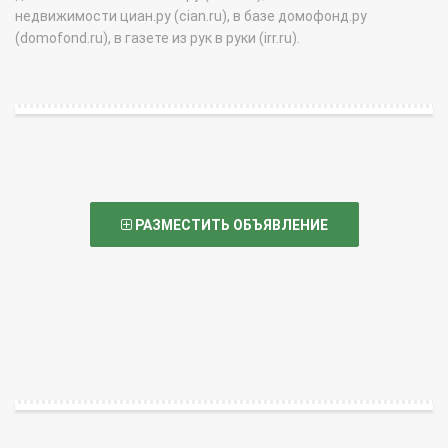
недвижимости циан.ру (cian.ru), в базе домофонд.ру
(domofond.ru), в газете из рук в руки (irr.ru).
РАЗМЕСТИТЬ ОБЪЯВЛЕНИЕ