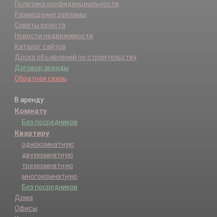
Политика конфиденциальности
Размещение рекламы
Советы юриста
Новости недвижимости
Каталог сайтов
Доска объявлений по строительству
Договор аренды
Обратная связь
В аренду:
Комнату
Без посредников
Квартиру
однокомнатную
двухкомнатную
трехкомнатную
многокомнатную
Без посредников
Дома
Офисы