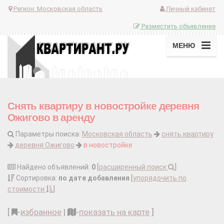
Регион:
Московская область
Личный кабинет
Разместить объявление
МЕНЮ
Снять квартиру в новостройке деревня
Ожигово в аренду
Параметры поиска:
Московская область
снять квартиру
деревня Ожигово
в новостройке
Найдено объявлений:
0
[
расширенный поиск
]
Сортировка:
по дате добавления
[
упорядочить по
стоимости
]
[
-
избранное
|
-
показать на карте
]