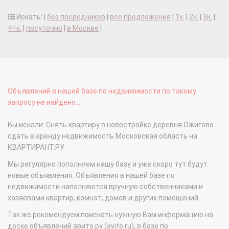
Искать: |
без посредников
|
все предложения
|
1к.
|
2к.
|
3к.
|
4+к.
|
посуточно
|
в Москве
|
Объявлений в нашей базе по недвижимости по такому
запросу не найдено...
Вы искали: Снять квартиру в новостройке деревня Ожигово -
сдать в аренду недвижимость Московская область на
КВАРТИРАНТ.РУ
Мы регулярно пополняем нашу базу и уже скоро тут будут
новые объявления. Объявления в нашей базе по
недвижимости наполняются вручную собственниками и
хозяевами квартир, комнат, домов и других помещений.
Так же рекомендуем поискать нужную Вам информацию на
доске объявлений авито.ру (avito.ru), в базе по