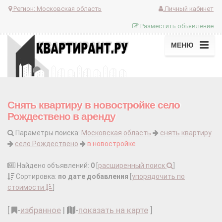
Регион:
Московская область
Личный кабинет
Разместить объявление
МЕНЮ
Снять квартиру в новостройке село
Рождествено в аренду
Параметры поиска:
Московская область
снять квартиру
село Рождествено
в новостройке
Найдено объявлений:
0
[
расширенный поиск
]
Сортировка:
по дате добавления
[
упорядочить по
стоимости
]
[
-
избранное
|
-
показать на карте
]