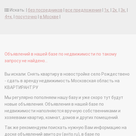
Искать: |
без посредников
|
все предложения
|
1к.
|
2к.
|
3к.
|
4+к.
|
посуточно
|
в Москве
|
Объявлений в нашей базе по недвижимости по такому
запросу не найдено...
Вы искали: Снять квартиру в новостройке село Рождествено
- сдать в аренду недвижимость Московская область на
КВАРТИРАНТ.РУ
Мы регулярно пополняем нашу базу и уже скоро тут будут
новые объявления. Объявления в нашей базе по
недвижимости наполняются вручную собственниками и
хозяевами квартир, комнат, домов и других помещений.
Так же рекомендуем поискать нужную Вам информацию на
доске объявлений авито.ру (avito.ru), в базе по