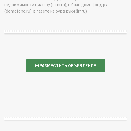
недвижимости циан.ру (cian.ru), в базе домофонд.ру
(domofond.ru), в газете из рук в руки (irr.ru).
РАЗМЕСТИТЬ ОБЪЯВЛЕНИЕ