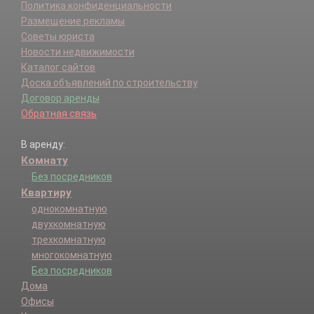
Политика конфиденциальности
Размещение рекламы
Советы юриста
Новости недвижимости
Каталог сайтов
Доска объявлений по строительству
Договор аренды
Обратная связь
В аренду:
Комнату
Без посредников
Квартиру
однокомнатную
двухкомнатную
трехкомнатную
многокомнатную
Без посредников
Дома
Офисы