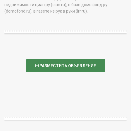
недвижимости циан.ру (cian.ru), в базе домофонд.ру
(domofond.ru), в газете из рук в руки (irr.ru).
РАЗМЕСТИТЬ ОБЪЯВЛЕНИЕ