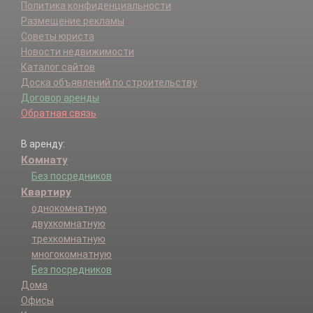
Политика конфиденциальности
Размещение рекламы
Советы юриста
Новости недвижимости
Каталог сайтов
Доска объявлений по строительству
Договор аренды
Обратная связь
В аренду:
Комнату
Без посредников
Квартиру
однокомнатную
двухкомнатную
трехкомнатную
многокомнатную
Без посредников
Дома
Офисы