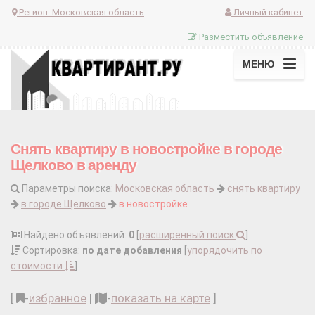
Регион:
Московская область
Личный кабинет
Разместить объявление
МЕНЮ
Снять квартиру в новостройке в городе
Щелково в аренду
Параметры поиска:
Московская область
снять квартиру
в городе Щелково
в новостройке
Найдено объявлений:
0
[
расширенный поиск
]
Сортировка:
по дате добавления
[
упорядочить по
стоимости
]
[
-
избранное
|
-
показать на карте
]