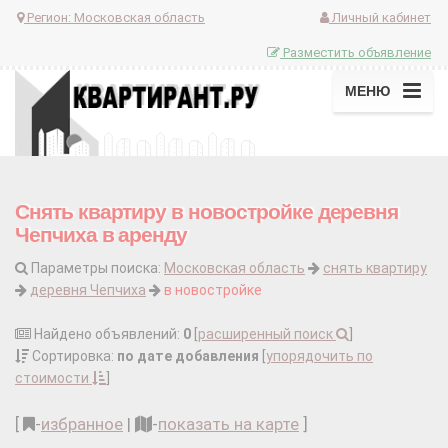
Регион:
Московская область
Личный кабинет
Разместить объявление
МЕНЮ
Снять квартиру в новостройке деревня
Чепчиха в аренду
Параметры поиска:
Московская область
снять квартиру
деревня Чепчиха
в новостройке
Найдено объявлений:
0
[
расширенный поиск
]
Сортировка:
по дате добавления
[
упорядочить по
стоимости
]
[
-
избранное
|
-
показать на карте
]