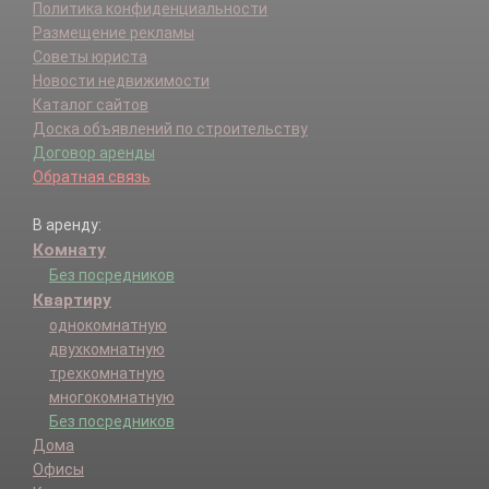
Политика конфиденциальности
Размещение рекламы
Советы юриста
Новости недвижимости
Каталог сайтов
Доска объявлений по строительству
Договор аренды
Обратная связь
В аренду:
Комнату
Без посредников
Квартиру
однокомнатную
двухкомнатную
трехкомнатную
многокомнатную
Без посредников
Дома
Офисы