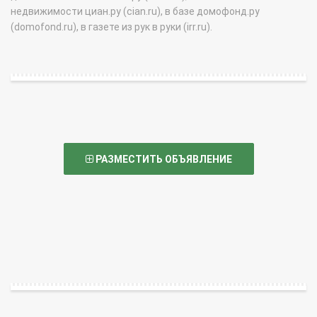
недвижимости циан.ру (cian.ru), в базе домофонд.ру
(domofond.ru), в газете из рук в руки (irr.ru).
РАЗМЕСТИТЬ ОБЪЯВЛЕНИЕ