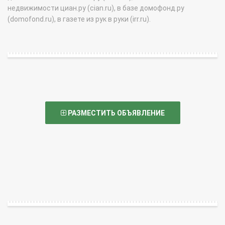
недвижимости циан.ру (cian.ru), в базе домофонд.ру
(domofond.ru), в газете из рук в руки (irr.ru).
РАЗМЕСТИТЬ ОБЪЯВЛЕНИЕ