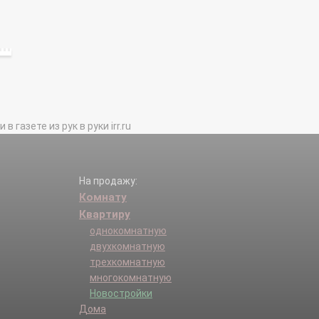
газете из рук в руки irr.ru
На продажу:
Комнату
Квартиру
однокомнатную
двухкомнатную
трехкомнатную
многокомнатную
Новостройки
Дома