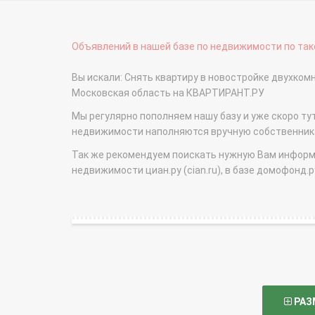
Объявлений в нашей базе по недвижимости по тако
Вы искали: Снять квартиру в новостройке двухком
Московская область на КВАРТИРАНТ.РУ
Мы регулярно пополняем нашу базу и уже скоро ту
недвижимости наполняются вручную собственникам
Так же рекомендуем поискать нужную Вам информаци
недвижимости циан.ру (cian.ru), в базе домофонд.ру (
РАЗ