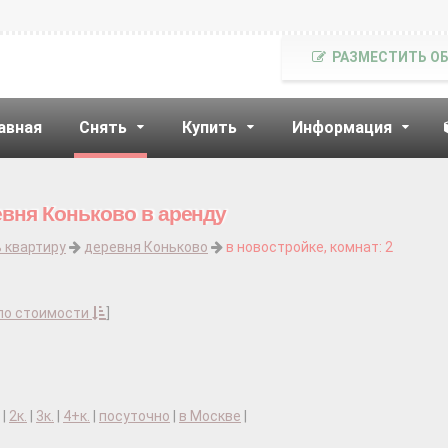
РАЗМЕСТИТЬ О
авная
Снять
Купить
Информация
евня Коньково в аренду
 квартиру
деревня Коньково
в новостройке, комнат: 2
по стоимости
]
|
2к.
|
3к.
|
4+к.
|
посуточно
|
в Москве
|