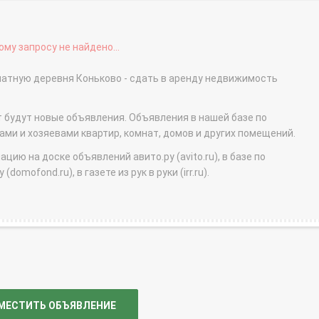
му запросу не найдено...
натную деревня Коньково - сдать в аренду недвижимость
т будут новые объявления. Объявления в нашей базе по
и и хозяевами квартир, комнат, домов и других помещений.
ю на доске объявлений авито.ру (avito.ru), в базе по
domofond.ru), в газете из рук в руки (irr.ru).
МЕСТИТЬ ОБЪЯВЛЕНИЕ