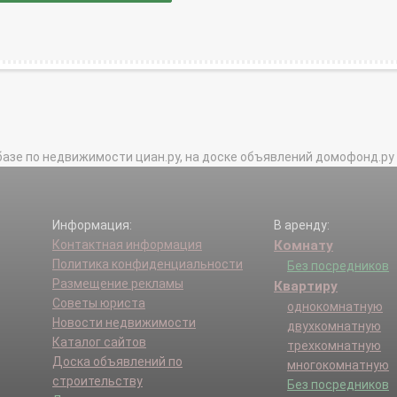
базе по недвижимости циан.ру, на доске объявлений домофонд.ру и в 
Информация:
В аренду:
Контактная информация
Комнату
Политика конфиденциальности
Без посредников
Размещение рекламы
Квартиру
Советы юриста
однокомнатную
Новости недвижимости
двухкомнатную
Каталог сайтов
трехкомнатную
Доска объявлений по
многокомнатную
строительству
Без посредников