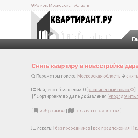
Регион:
Московская область
Гл
Снять квартиру в новостройке дер
Параметры поиска:
Московская область
снять
Найдено объявлений:
0
[
расширенный поиск
]
Сортировка:
по дате добавления
[
упорядочить 
[
-
избранное
|
-
показать на карте
]
Искать: |
без посредников
|
все предложения
|
1к.