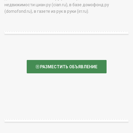
недвижимости циан.ру (cian.ru), в базе домофонд.ру
(domofond.ru), в газете из рук в руки (irr.ru).
РАЗМЕСТИТЬ ОБЪЯВЛЕНИЕ