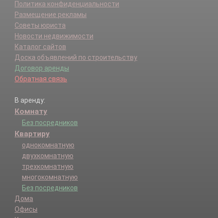
Политика конфиденциальности
Размещение рекламы
Советы юриста
Новости недвижимости
Каталог сайтов
Доска объявлений по строительству
Договор аренды
Обратная связь
В аренду:
Комнату
Без посредников
Квартиру
однокомнатную
двухкомнатную
трехкомнатную
многокомнатную
Без посредников
Дома
Офисы