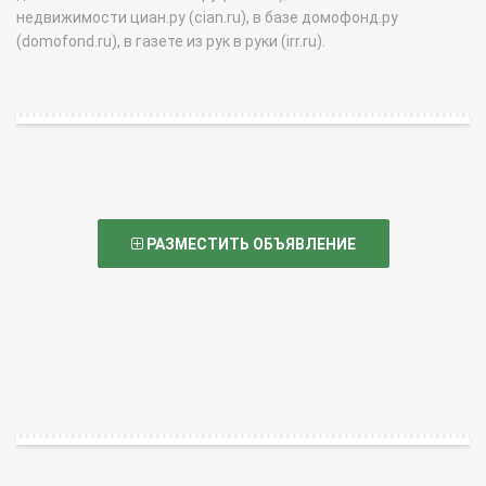
недвижимости циан.ру (cian.ru), в базе домофонд.ру
(domofond.ru), в газете из рук в руки (irr.ru).
РАЗМЕСТИТЬ ОБЪЯВЛЕНИЕ