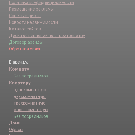
Политика конфиденциальности
Размещение рекламы
Советы юриста
Новости недвижимости
Каталог сайтов
Доска объявлений по строительству
Договор аренды
Обратная связь
В аренду:
Комнату
Без посредников
Квартиру
однокомнатную
двухкомнатную
трехкомнатную
многокомнатную
Без посредников
Дома
Офисы