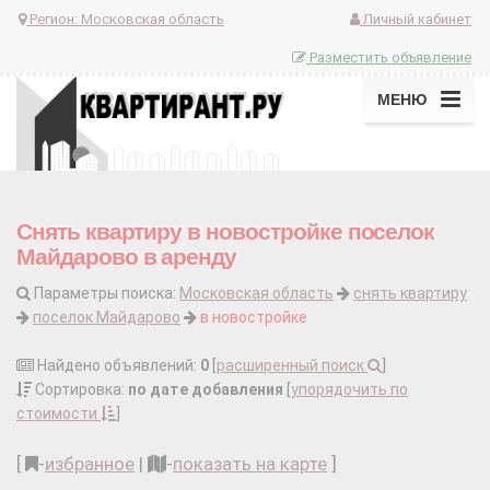
Регион:
Московская область
Личный кабинет
Разместить объявление
МЕНЮ
Снять квартиру в новостройке поселок
Майдарово в аренду
Параметры поиска:
Московская область
снять квартиру
поселок Майдарово
в новостройке
Найдено объявлений:
0
[
расширенный поиск
]
Сортировка:
по дате добавления
[
упорядочить по
стоимости
]
[
-
избранное
|
-
показать на карте
]