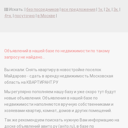
Искать: |
без посредников
|
все предложения
|
1к.
|
2к.
|
3к.
|
4+к.
|
посуточно
|
в Москве
|
Объявлений в нашей базе по недвижимости по такому
запросу не найдено...
Вы искали: Снять квартиру в новостройке поселок
Майдарово - сдать в аренду недвижимость Московская
область на КВАРТИРАНТ.РУ
Мы регулярно пополняем нашу базу и уже скоро тут будут
новые объявления. Объявления в нашей базе по
недвижимости наполняются вручную собственниками и
хозяевами квартир, комнат, домов и других помещений.
Так же рекомендуем поискать нужную Вам информацию на
доске объявлений авито.ру (avito.ru), в базе по