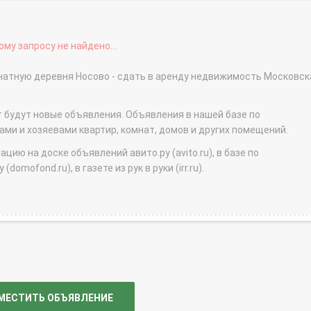
му запросу не найдено...
мнатную деревня Носово - сдать в аренду недвижимость Московск
т будут новые объявления. Объявления в нашей базе по
и и хозяевами квартир, комнат, домов и других помещений.
ю на доске объявлений авито.ру (avito.ru), в базе по
domofond.ru), в газете из рук в руки (irr.ru).
МЕСТИТЬ ОБЪЯВЛЕНИЕ