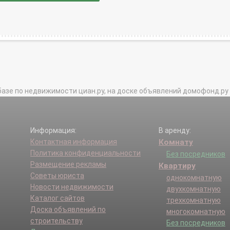
базе по недвижимости циан.ру, на доске объявлений домофонд.ру и в 
Информация:
В аренду:
Контактная информация
Комнату
Политика конфиденциальности
Без посредников
Размещение рекламы
Квартиру
Советы юриста
однокомнатную
Новости недвижимости
двухкомнатную
Каталог сайтов
трехкомнатную
Доска объявлений по
многокомнатную
строительству
Без посредников