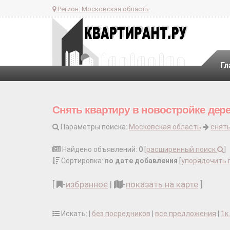
Регион:
Московская область
Гл
Снять квартиру в новостройке дер
Параметры поиска:
Московская область
снять
Найдено объявлений:
0
[
расширенный поиск
]
Сортировка:
по дате добавления
[
упорядочить 
[
-
избранное
|
-
показать на карте
]
Искать: |
без посредников
|
все предложения
|
1к.