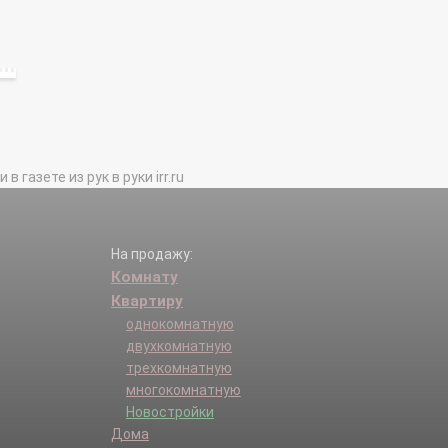
газете из рук в руки irr.ru
На продажу:
Комнату
Квартиру
однокомнатную
двухкомнатную
трехкомнатную
многокомнатную
Новостройки
Дома