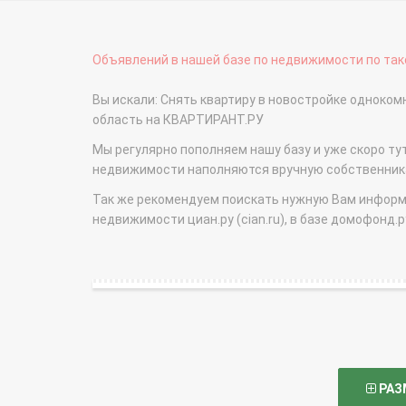
Объявлений в нашей базе по недвижимости по тако
Вы искали: Снять квартиру в новостройке одноко
область на КВАРТИРАНТ.РУ
Мы регулярно пополняем нашу базу и уже скоро ту
недвижимости наполняются вручную собственникам
Так же рекомендуем поискать нужную Вам информаци
недвижимости циан.ру (cian.ru), в базе домофонд.ру (
РАЗ