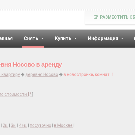
РАЗМЕСТИТЬ О
авная
Снять
Купить
Информация
евня Носово в аренду
 квартиру
деревня Носово
в новостройке, комнат: 1
по стоимости
]
|
2к.
|
3к.
|
4+к.
|
посуточно
|
в Москве
|