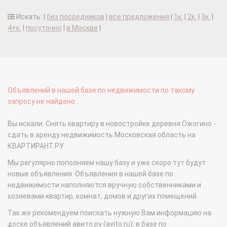
Искать: |
без посредников
|
все предложения
|
1к.
|
2к.
|
3к.
|
4+к.
|
посуточно
|
в Москве
|
Объявлений в нашей базе по недвижимости по такому
запросу не найдено...
Вы искали: Снять квартиру в новостройке деревня Ожогино -
сдать в аренду недвижимость Московская область на
КВАРТИРАНТ.РУ
Мы регулярно пополняем нашу базу и уже скоро тут будут
новые объявления. Объявления в нашей базе по
недвижимости наполняются вручную собственниками и
хозяевами квартир, комнат, домов и других помещений.
Так же рекомендуем поискать нужную Вам информацию на
доске объявлений авито.ру (avito.ru), в базе по