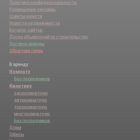
Политика конфиденциальности
Размещение рекламы
Советы юриста
Новости недвижимости
Каталог сайтов
Доска объявлений по строительству
Договор аренды
Обратная связь
В аренду:
Комнату
Без посредников
Квартиру
однокомнатную
двухкомнатную
трехкомнатную
многокомнатную
Без посредников
Дома
Офисы