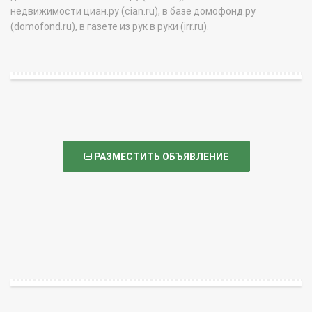
недвижимости циан.ру (cian.ru), в базе домофонд.ру
(domofond.ru), в газете из рук в руки (irr.ru).
РАЗМЕСТИТЬ ОБЪЯВЛЕНИЕ