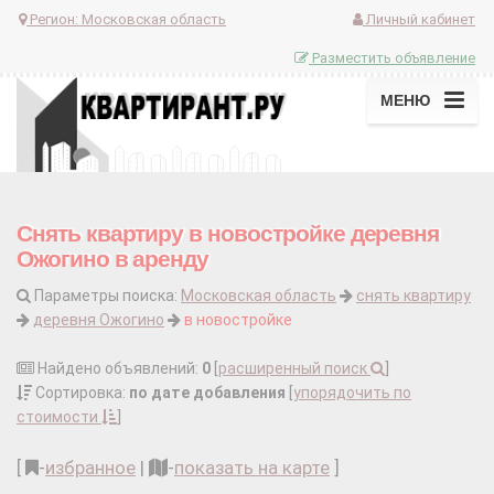
Регион:
Московская область
Личный кабинет
Разместить объявление
МЕНЮ
Снять квартиру в новостройке деревня
Ожогино в аренду
Параметры поиска:
Московская область
снять квартиру
деревня Ожогино
в новостройке
Найдено объявлений:
0
[
расширенный поиск
]
Сортировка:
по дате добавления
[
упорядочить по
стоимости
]
[
-
избранное
|
-
показать на карте
]