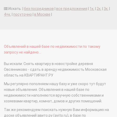
Искать: |
без посредников
|
все предложения
|
1к.
|
2к.
|
3к.
|
4+к.
|
посуточно
|
в Москве
|
Объявлений в нашей базе по недвижимости по такому
запросу не найдено...
Вы искали: Снять квартиру в новостройке деревня
Овсянниково - сдать в аренду недвижимость Московская
область на КВАРТИРАНТ.РУ
Мы регулярно пополняем нашу базу и уже скоро тут будут
новые объявления. Объявления в нашей базе по
недвижимости наполняются вручную собственниками и
хозяевами квартир, комнат, домов и других помещений.
Так же рекомендуем поискать нужную Вам информацию на
доске объявлений авито.ру (avito.ru), в базе по