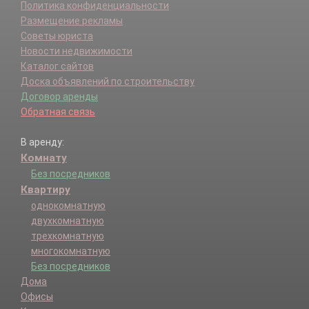
Политика конфиденциальности
Размещение рекламы
Советы юриста
Новости недвижимости
Каталог сайтов
Доска объявлений по строительству
Договор аренды
Обратная связь
В аренду:
Комнату
Без посредников
Квартиру
однокомнатную
двухкомнатную
трехкомнатную
многокомнатную
Без посредников
Дома
Офисы