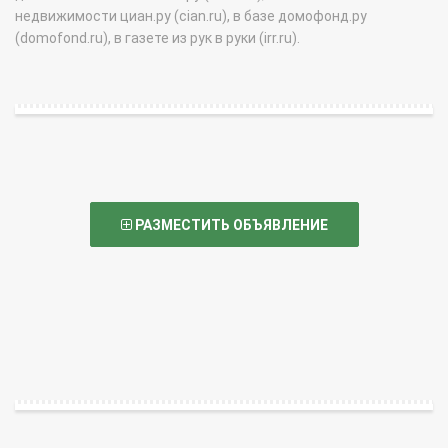
недвижимости циан.ру (cian.ru), в базе домофонд.ру
(domofond.ru), в газете из рук в руки (irr.ru).
РАЗМЕСТИТЬ ОБЪЯВЛЕНИЕ