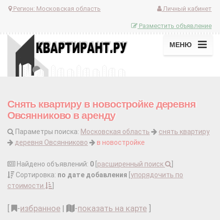
Регион:
Московская область
Личный кабинет
Разместить объявление
МЕНЮ
Снять квартиру в новостройке деревня
Овсянниково в аренду
Параметры поиска:
Московская область
снять квартиру
деревня Овсянниково
в новостройке
Найдено объявлений:
0
[
расширенный поиск
]
Сортировка:
по дате добавления
[
упорядочить по
стоимости
]
[
-
избранное
|
-
показать на карте
]