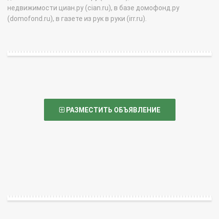
недвижимости циан.ру (cian.ru), в базе домофонд.ру
(domofond.ru), в газете из рук в руки (irr.ru).
РАЗМЕСТИТЬ ОБЪЯВЛЕНИЕ