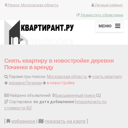
Регион:
Московская область
Личный кабинет
Разместить объявление
МЕНЮ
Снять квартиру в новостройке деревня
Починки в аренду
Параметры поиска:
Московская область
снять квартиру
деревня Починки
в новостройке
Найдено объявлений:
0
[
расширенный поиск
]
Сортировка:
по дате добавления
[
упорядочить по
стоимости
]
[
-
избранное
|
-
показать на карте
]