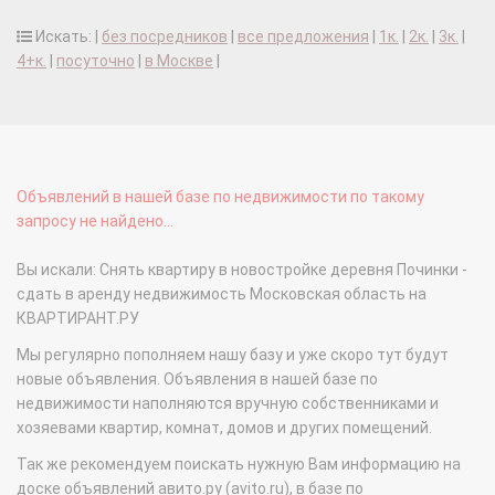
Искать: |
без посредников
|
все предложения
|
1к.
|
2к.
|
3к.
|
4+к.
|
посуточно
|
в Москве
|
Объявлений в нашей базе по недвижимости по такому
запросу не найдено...
Вы искали: Снять квартиру в новостройке деревня Починки -
сдать в аренду недвижимость Московская область на
КВАРТИРАНТ.РУ
Мы регулярно пополняем нашу базу и уже скоро тут будут
новые объявления. Объявления в нашей базе по
недвижимости наполняются вручную собственниками и
хозяевами квартир, комнат, домов и других помещений.
Так же рекомендуем поискать нужную Вам информацию на
доске объявлений авито.ру (avito.ru), в базе по