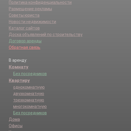
Политика конфиденциальности
Размещение рекламы
Советы юриста
Новости недвижимости
Каталог сайтов
Доска объявлений по строительству
Договор аренды
Обратная связь
В аренду:
Комнату
Без посредников
Квартиру
однокомнатную
двухкомнатную
трехкомнатную
многокомнатную
Без посредников
Дома
Офисы