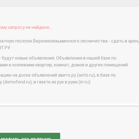
му запросу не найдено...
натную поселок Верхнеклязьминского лесничества - сдать в арен
НТ.РУ
т будут новые объявления. Объявления в нашей базе по
и и хозяевами квартир, комнат, домов и других помещений.
ю на доске объявлений авито.ру (avito.ru), в базе по
domofond.ru), в газете из рук в руки (irr.ru).