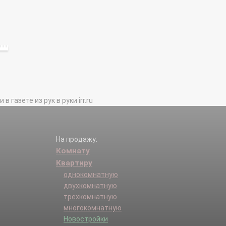
газете из рук в руки irr.ru
На продажу:
Комнату
Квартиру
однокомнатную
двухкомнатную
трехкомнатную
многокомнатную
Новостройки