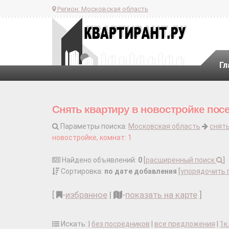
Регион:
Московская область
Гл
Снять квартиру в новостройке пос
Параметры поиска:
Московская область
снять
новостройке, комнат: 1
Найдено объявлений:
0
[
расширенный поиск
]
Сортировка:
по дате добавления
[
упорядочить 
[
-
избранное
|
-
показать на карте
]
Искать: |
без посредников
|
все предложения
|
1к.