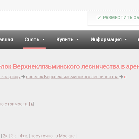
РАЗМЕСТИТЬ О
авная
Снять
Купить
Информация
елок Верхнеклязьминского лесничества в аре
 квартиру
поселок Верхнеклязьминского лесничества
в
по стоимости
]
|
2к.
|
3к.
|
4+к.
|
посуточно
|
в Москве
|