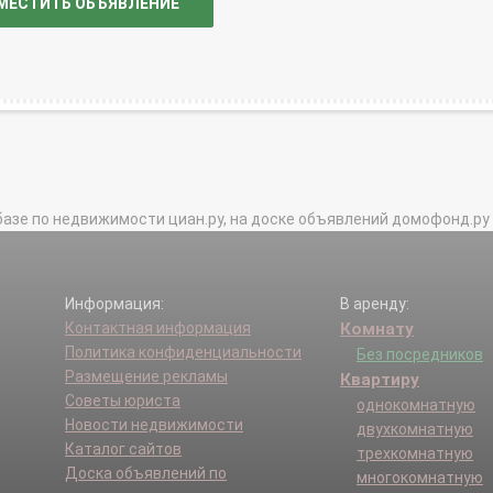
МЕСТИТЬ ОБЪЯВЛЕНИЕ
базе по недвижимости циан.ру, на доске объявлений домофонд.ру и в 
Информация:
В аренду:
Контактная информация
Комнату
Политика конфиденциальности
Без посредников
Размещение рекламы
Квартиру
Советы юриста
однокомнатную
Новости недвижимости
двухкомнатную
Каталог сайтов
трехкомнатную
Доска объявлений по
многокомнатную