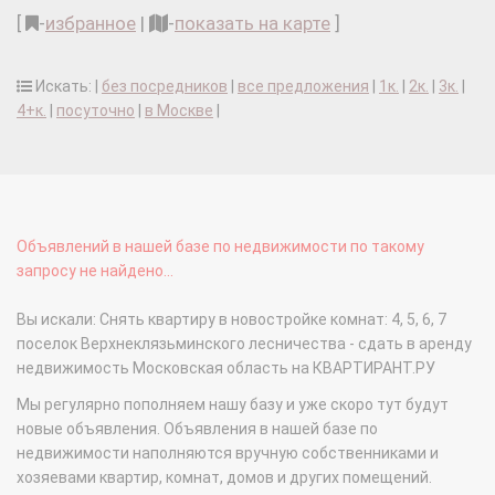
[
-
избранное
|
-
показать на карте
]
Искать: |
без посредников
|
все предложения
|
1к.
|
2к.
|
3к.
|
4+к.
|
посуточно
|
в Москве
|
Объявлений в нашей базе по недвижимости по такому
запросу не найдено...
Вы искали: Снять квартиру в новостройке комнат: 4, 5, 6, 7
поселок Верхнеклязьминского лесничества - сдать в аренду
недвижимость Московская область на КВАРТИРАНТ.РУ
Мы регулярно пополняем нашу базу и уже скоро тут будут
новые объявления. Объявления в нашей базе по
недвижимости наполняются вручную собственниками и
хозяевами квартир, комнат, домов и других помещений.