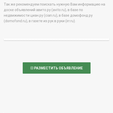
Так же рекомендуем поискать нужную Вам информацию на
доске объявлений авито.ру (avito.ru), в базе по
недвижимости циан.ру (cian.ru), в базе домофонд.ру
(domofond.ru), в газете из рук в руки (irr.ru).
РАЗМЕСТИТЬ ОБЪЯВЛЕНИЕ