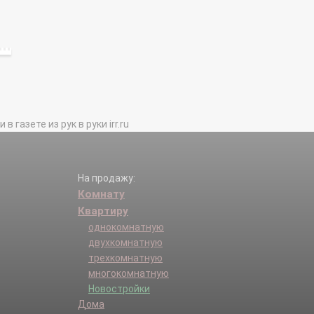
газете из рук в руки irr.ru
На продажу:
Комнату
Квартиру
однокомнатную
двухкомнатную
трехкомнатную
многокомнатную
Новостройки
Дома