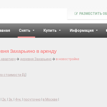
РАЗМЕСТИТЬ О
авная
Снять
Купить
Информация
евня Захарьино в аренду
 квартиру
деревня Захарьино
в новостройке
по стоимости
]
|
2к.
|
3к.
|
4+к.
|
посуточно
|
в Москве
|