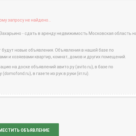
му запросу не найдено...
 Захарьино - сдать в аренду недвижимость Московская область н
т будут новые объявления. Объявления в нашей базе по
и и хозяевами квартир, комнат, домов и других помещений.
ю на доске объявлений авито.ру (avito.ru), в базе по
domofond.ru), в газете из рук в руки (irr.ru).
МЕСТИТЬ ОБЪЯВЛЕНИЕ