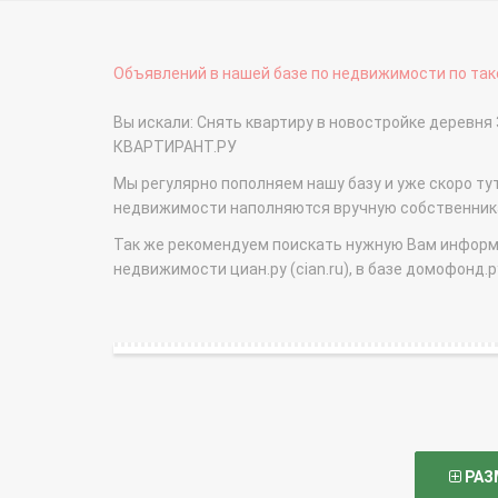
Объявлений в нашей базе по недвижимости по тако
Вы искали: Снять квартиру в новостройке деревня
КВАРТИРАНТ.РУ
Мы регулярно пополняем нашу базу и уже скоро ту
недвижимости наполняются вручную собственникам
Так же рекомендуем поискать нужную Вам информаци
недвижимости циан.ру (cian.ru), в базе домофонд.ру (
РАЗ