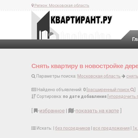
Регион:
Московская область
Гл
Снять квартиру в новостройке дер
Параметры поиска:
Московская область
снять
Найдено объявлений:
0
[
расширенный поиск
]
Сортировка:
по дате добавления
[
упорядочить 
[
-
избранное
|
-
показать на карте
]
Искать: |
без посредников
|
все предложения
|
1к.