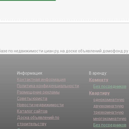
базе по недвижимости циан.ру, на доске объявлений домофонд.ру и в 
Информация:
В аренду:
Контактная информация
Комнату
Политика конфиденциальности
Без посредников
Размещение рекламы
Квартиру
Советы юриста
однокомнатную
Новости недвижимости
двухкомнатную
Каталог сайтов
трехкомнатную
Доска объявлений по
многокомнатную
строительству
Без посредников