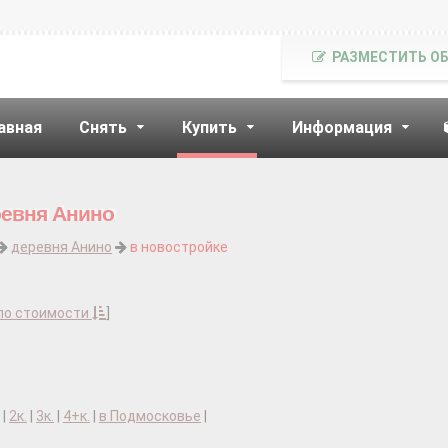
РАЗМЕСТИТЬ О
авная
Снять
Купить
Информация
ревня Анино
деревня Анино
в новостройке
по стоимости
]
|
2к.
|
3к.
|
4+к.
|
в Подмосковье
|