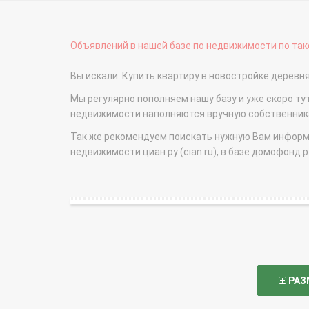
Объявлений в нашей базе по недвижимости по тако
Вы искали: Купить квартиру в новостройке дерев
Мы регулярно пополняем нашу базу и уже скоро ту
недвижимости наполняются вручную собственникам
Так же рекомендуем поискать нужную Вам информаци
недвижимости циан.ру (cian.ru), в базе домофонд.ру (
РАЗ