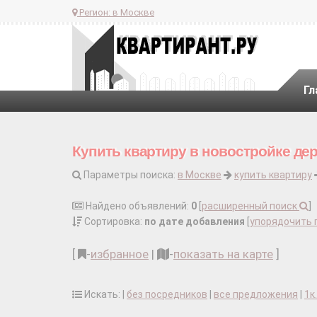
Регион:
в Москве
Гл
Купить квартиру в новостройке де
Параметры поиска:
в Москве
купить квартиру
Найдено объявлений:
0
[
расширенный поиск
]
Сортировка:
по дате добавления
[
упорядочить 
[
-
избранное
|
-
показать на карте
]
Искать: |
без посредников
|
все предложения
|
1к.