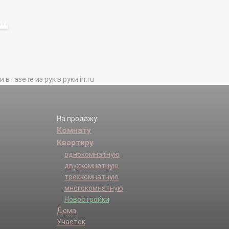
газете из рук в руки irr.ru
На продажу:
Комнату
Квартиру
однокомнатную
двухкомнатную
трехкомнатную
многокомнатную
Новостройки
Дома
Участок