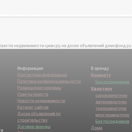
базе по недвижимости циан.ру, на доске объявлений домофонд.ру и в 
Информация:
В аренду:
Контактная информация
Комнату
Политика конфиденциальности
Без посредников
Размещение рекламы
Квартиру
Советы юриста
однокомнатную
Новости недвижимости
двухкомнатную
Каталог сайтов
трехкомнатную
Доска объявлений по
многокомнатную
строительству
Без посредников
Договор аренды
Дома