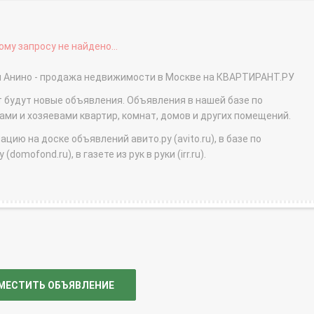
му запросу не найдено...
ня Анино - продажа недвижимости в Москве на КВАРТИРАНТ.РУ
т будут новые объявления. Объявления в нашей базе по
и и хозяевами квартир, комнат, домов и других помещений.
ю на доске объявлений авито.ру (avito.ru), в базе по
domofond.ru), в газете из рук в руки (irr.ru).
МЕСТИТЬ ОБЪЯВЛЕНИЕ