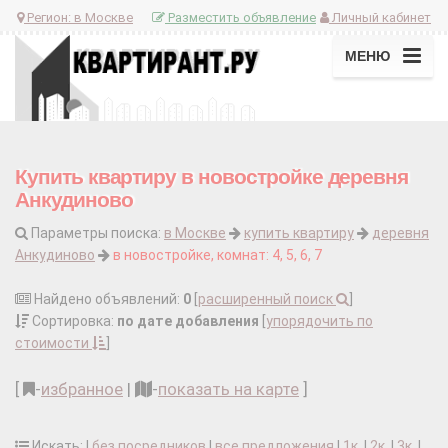
Регион:
в Москве
Разместить объявление
Личный кабинет
МЕНЮ
Купить квартиру в новостройке деревня
Анкудиново
Параметры поиска:
в Москве
купить квартиру
деревня
Анкудиново
в новостройке, комнат: 4, 5, 6, 7
Найдено объявлений:
0
[
расширенный поиск
]
Сортировка:
по дате добавления
[
упорядочить по
стоимости
]
[
-
избранное
|
-
показать на карте
]
Искать: |
без посредников
|
все предложения
|
1к.
|
2к.
|
3к.
|