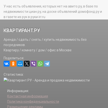
У нас есть объявления, которых нет на авито.ру, в базе по
недвижимости циан.ру, на доске объявлений домофонд.ру и
в газете из рук в руки irr.ru
КВАРТИРАНТ.РУ
Аренда / сдать / снять / купить недвижимость без
посредников.
Квартиру / комнату / дом / офис в Москве
Поделиться:
Статистика:
Информация:
Контактная информация
Политика конфиденциальности
Размещение рекламы