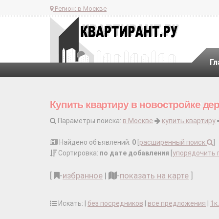
Регион:
в Москве
Гл
Купить квартиру в новостройке де
Параметры поиска:
в Москве
купить квартиру
Найдено объявлений:
0
[
расширенный поиск
]
Сортировка:
по дате добавления
[
упорядочить 
[
-
избранное
|
-
показать на карте
]
Искать: |
без посредников
|
все предложения
|
1к.