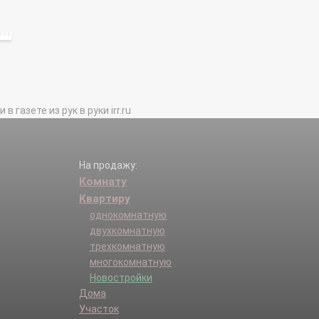
газете из рук в руки irr.ru
На продажу:
Комнату
Квартиру
однокомнатную
двухкомнатную
трехкомнатную
многокомнатную
Новостройки
Дома
Участок