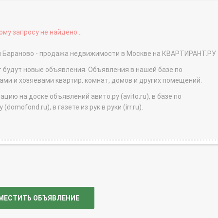
му запросу не найдено...
ня Бараново - продажа недвижимости в Москве на КВАРТИРАНТ.РУ
т будут новые объявления. Объявления в нашей базе по
и и хозяевами квартир, комнат, домов и других помещений.
ю на доске объявлений авито.ру (avito.ru), в базе по
domofond.ru), в газете из рук в руки (irr.ru).
МЕСТИТЬ ОБЪЯВЛЕНИЕ