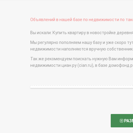
Объявлений в нашей базе по недвижимости по тако
Вы искали: Купить квартиру в новостройке дерев
Мы регулярно пополняем нашу базу и уже скоро ту
недвижимости наполняются вручную собственникам
Так же рекомендуем поискать нужную Вам информаци
недвижимости циан.ру (cian.ru), в базе домофонд.ру (
РАЗ