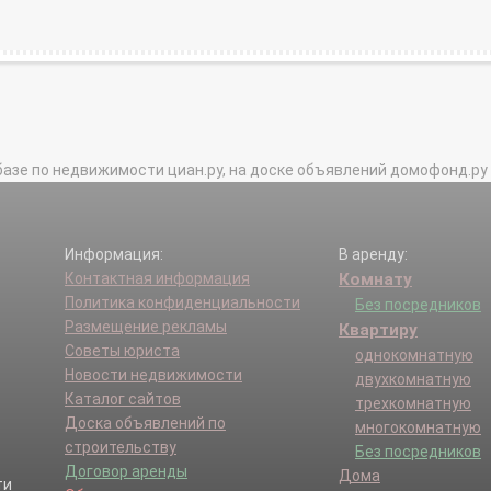
базе по недвижимости циан.ру, на доске объявлений домофонд.ру и в 
Информация:
В аренду:
Контактная информация
Комнату
Политика конфиденциальности
Без посредников
Размещение рекламы
Квартиру
Советы юриста
однокомнатную
Новости недвижимости
двухкомнатную
Каталог сайтов
трехкомнатную
Доска объявлений по
многокомнатную
строительству
Без посредников
Договор аренды
Дома