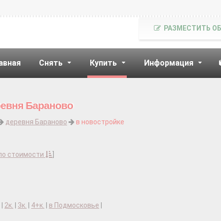
РАЗМЕСТИТЬ О
авная
Снять
Купить
Информация
ревня Бараново
деревня Бараново
в новостройке
по стоимости
]
|
2к.
|
3к.
|
4+к.
|
в Подмосковье
|