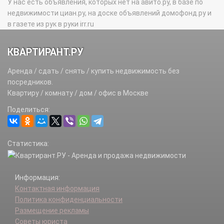
У нас есть объявления, которых нет на авито.ру, в базе по
недвижимости циан.ру, на доске объявлений домофонд.ру и
в газете из рук в руки irr.ru
КВАРТИРАНТ.РУ
Аренда / сдать / снять / купить недвижимость без
посредников.
Квартиру / комнату / дом / офис в Москве
Поделиться:
Статистика:
Информация:
Контактная информация
Политика конфиденциальности
Размещение рекламы
Советы юриста