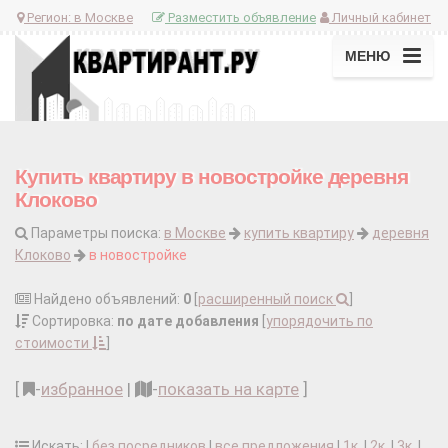
Регион:
в Москве
Разместить объявление
Личный кабинет
МЕНЮ
Купить квартиру в новостройке деревня
Клоково
Параметры поиска:
в Москве
купить квартиру
деревня
Клоково
в новостройке
Найдено объявлений:
0
[
расширенный поиск
]
Сортировка:
по дате добавления
[
упорядочить по
стоимости
]
[
-
избранное
|
-
показать на карте
]
Искать: |
без посредников
|
все предложения
|
1к.
|
2к.
|
3к.
|