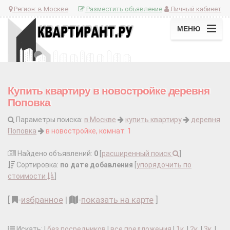
Регион:
в Москве
Разместить объявление
Личный кабинет
МЕНЮ
Купить квартиру в новостройке деревня
Поповка
Параметры поиска:
в Москве
купить квартиру
деревня
Поповка
в новостройке, комнат: 1
Найдено объявлений:
0
[
расширенный поиск
]
Сортировка:
по дате добавления
[
упорядочить по
стоимости
]
[
-
избранное
|
-
показать на карте
]
Искать: |
без посредников
|
все предложения
|
1к.
|
2к.
|
3к.
|