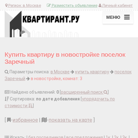
Регион:
в Москве
Разместить объявление
Личный кабинет
МЕНЮ
Купить квартиру в новостройке поселок
Заречный
Параметры поиска:
в Москве
купить квартиру
поселок
Заречный
в новостройке, комнат: 3
Найдено объявлений:
0
[
расширенный поиск
]
Сортировка:
по дате добавления
[
упорядочить по
стоимости
]
[
-
избранное
|
-
показать на карте
]
Искать: |
без посредников
|
все предложения
|
1к.
|
2к.
|
3к.
|