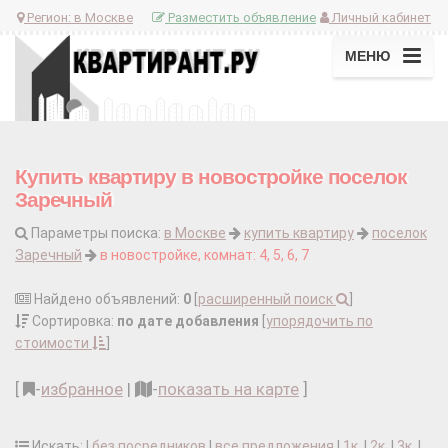
Регион:
в Москве
Разместить объявление
Личный кабинет
МЕНЮ
Купить квартиру в новостройке поселок
Заречный
Параметры поиска:
в Москве
купить квартиру
поселок
Заречный
в новостройке, комнат: 4, 5, 6, 7
Найдено объявлений:
0
[
расширенный поиск
]
Сортировка:
по дате добавления
[
упорядочить по
стоимости
]
[
-
избранное
|
-
показать на карте
]
Искать: |
без посредников
|
все предложения
|
1к.
|
2к.
|
3к.
|