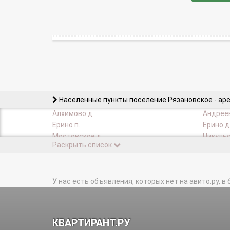
Населенные пункты поселение Рязановское - ар
Алхимово д.
Андреев
Ерино п.
Ерино д
Мостовское д.
Никульс
Раскрыть список
Рыбино д.
Рязанов
Старосырово д.
Студенц
У нас есть объявления, которых нет на авито.ру, в 
КВАРТИРАНТ.РУ