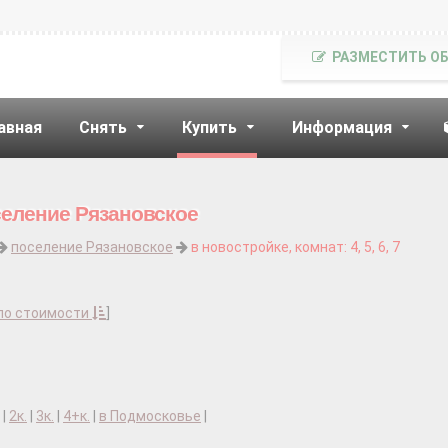
РАЗМЕСТИТЬ О
авная
Снять
Купить
Информация
селение Рязановское
поселение Рязановское
в новостройке, комнат: 4, 5, 6, 7
по стоимости
]
|
2к.
|
3к.
|
4+к.
|
в Подмосковье
|