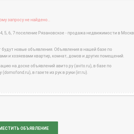
му запросу не найдено...
 4, 5, 6, 7 поселение Рязановское - продажа недвижимости в Моск
т будут новые объявления. Объявления в нашей базе по
и и хозяевами квартир, комнат, домов и других помещений.
ю на доске объявлений авито.ру (avito.ru), в базе по
domofond.ru), в газете из рук в руки (irr.ru).
МЕСТИТЬ ОБЪЯВЛЕНИЕ