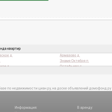
енда квартир
ское д.
Армазово д.
.
Знамя Октября п.
кое д.
Остафьево с.
о д.
Рязаново п/о.
ы д.
Тарасово д.
базе по недвижимости циан.ру, на доске объявлений домофонд.ру и в 
Информация:
В аренду: