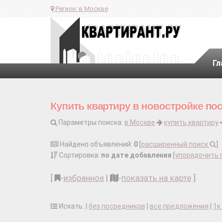
Регион:
в Москве
Гл
Купить квартиру в новостройке по
Параметры поиска:
в Москве
купить квартиру
Найдено объявлений:
0
[
расширенный поиск
]
Сортировка:
по дате добавления
[
упорядочить 
[
-
избранное
|
-
показать на карте
]
Искать: |
без посредников
|
все предложения
|
1к.