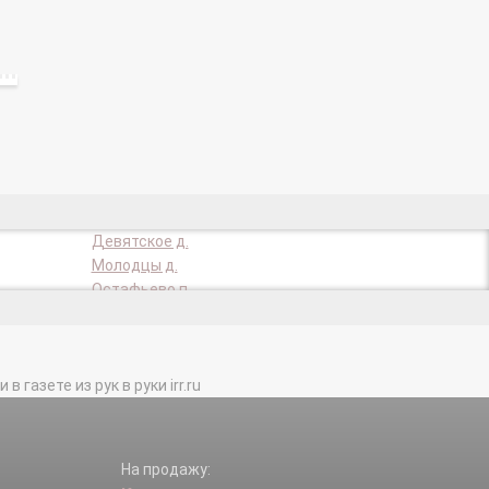
Девятское д.
Молодцы д.
Остафьево п.
Сальково (Рязановское с/п) д.
Фабрики им 1 Мая п.
газете из рук в руки irr.ru
На продажу: