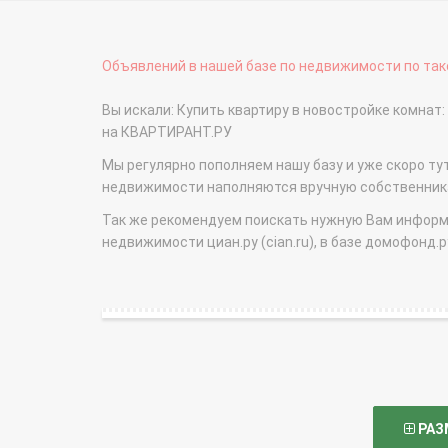
Объявлений в нашей базе по недвижимости по тако
Вы искали: Купить квартиру в новостройке комнат:
на КВАРТИРАНТ.РУ
Мы регулярно пополняем нашу базу и уже скоро ту
недвижимости наполняются вручную собственникам
Так же рекомендуем поискать нужную Вам информаци
недвижимости циан.ру (cian.ru), в базе домофонд.ру (
РАЗ