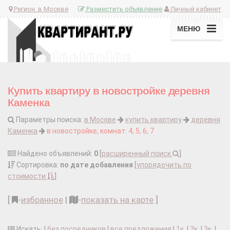
Регион:
в Москве
Разместить объявление
Личный кабинет
МЕНЮ
Купить квартиру в новостройке деревня
Каменка
Параметры поиска:
в Москве
купить квартиру
деревня
Каменка
в новостройке, комнат: 4, 5, 6, 7
Найдено объявлений:
0
[
расширенный поиск
]
Сортировка:
по дате добавления
[
упорядочить по
стоимости
]
[
-
избранное
|
-
показать на карте
]
Искать: |
без посредников
|
все предложения
|
1к.
|
2к.
|
3к.
|