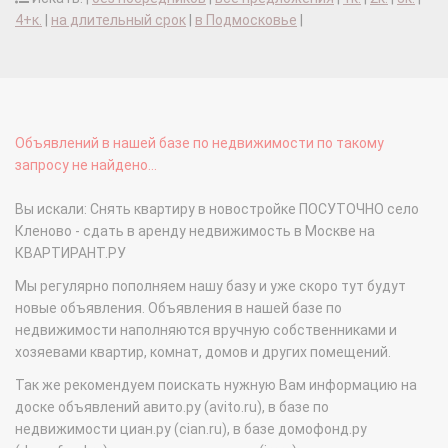
4+к.
|
на длительный срок
|
в Подмосковье
|
Объявлений в нашей базе по недвижимости по такому
запросу не найдено...
Вы искали: Снять квартиру в новостройке ПОСУТОЧНО село
Кленово - сдать в аренду недвижимость в Москве на
КВАРТИРАНТ.РУ
Мы регулярно пополняем нашу базу и уже скоро тут будут
новые объявления. Объявления в нашей базе по
недвижимости наполняются вручную собственниками и
хозяевами квартир, комнат, домов и других помещений.
Так же рекомендуем поискать нужную Вам информацию на
доске объявлений авито.ру (avito.ru), в базе по
недвижимости циан.ру (cian.ru), в базе домофонд.ру