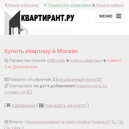
Регион:
в Москве
Разместить объявление
Личный кабинет
МЕНЮ
Купить квартиру в Москве
Параметры поиска:
в Москве
купить квартиру
комнат:
1, м. Щелковская
Найдено объявлений:
2
[
расширенный поиск
]
Сортировка:
по дате добавления
[
упорядочить по
стоимости
]
[
-
избранное
|
-
показать на карте
]
Искать: |
без посредников
|
в новостройке
|
комнату
|
1к.
|
2к.
|
3к.
|
4+к.
|