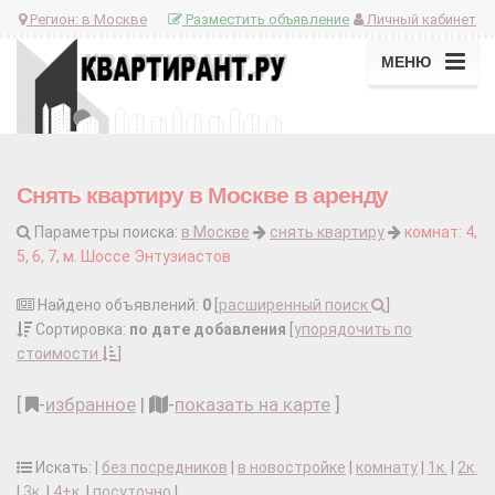
Регион:
в Москве
Разместить объявление
Личный кабинет
МЕНЮ
Снять квартиру в Москве в аренду
Параметры поиска:
в Москве
снять квартиру
комнат: 4,
5, 6, 7, м. Шоссе Энтузиастов
Найдено объявлений:
0
[
расширенный поиск
]
Сортировка:
по дате добавления
[
упорядочить по
стоимости
]
[
-
избранное
|
-
показать на карте
]
Искать: |
без посредников
|
в новостройке
|
комнату
|
1к.
|
2к.
|
3к.
|
4+к.
|
посуточно
|