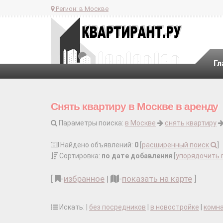
Регион:
в Москве
Гл
Снять квартиру в Москве в аренду
Параметры поиска:
в Москве
снять квартиру
Найдено объявлений:
0
[
расширенный поиск
]
Сортировка:
по дате добавления
[
упорядочить 
[
-
избранное
|
-
показать на карте
]
Искать: |
без посредников
|
в новостройке
|
комн