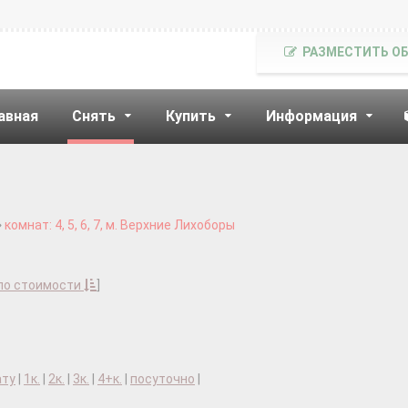
РАЗМЕСТИТЬ О
авная
Снять
Купить
Информация
комнат: 4, 5, 6, 7, м. Верхние Лихоборы
по стоимости
]
ату
|
1к.
|
2к.
|
3к.
|
4+к.
|
посуточно
|