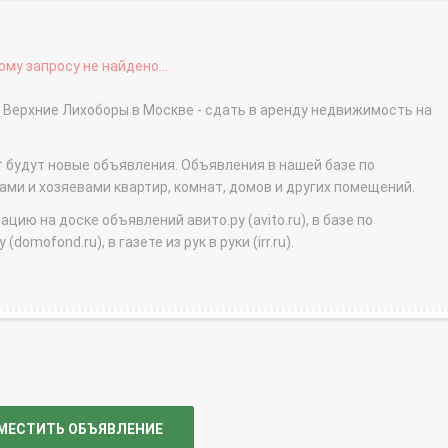
му запросу не найдено...
етро Верхние Лихоборы в Москве - сдать в аренду недвижимость на
т будут новые объявления. Объявления в нашей базе по
и и хозяевами квартир, комнат, домов и других помещений.
ю на доске объявлений авито.ру (avito.ru), в базе по
domofond.ru), в газете из рук в руки (irr.ru).
МЕСТИТЬ ОБЪЯВЛЕНИЕ