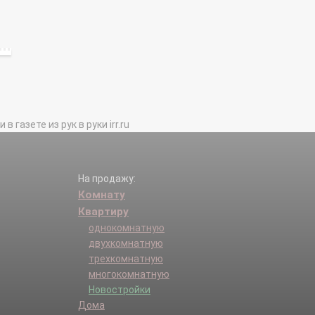
газете из рук в руки irr.ru
На продажу:
Комнату
Квартиру
однокомнатную
двухкомнатную
трехкомнатную
многокомнатную
Новостройки
Дома