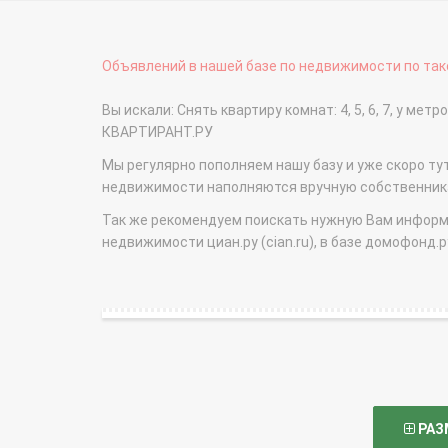
Объявлений в нашей базе по недвижимости по тако
Вы искали: Снять квартиру комнат: 4, 5, 6, 7, у м
КВАРТИРАНТ.РУ
Мы регулярно пополняем нашу базу и уже скоро ту
недвижимости наполняются вручную собственникам
Так же рекомендуем поискать нужную Вам информаци
недвижимости циан.ру (cian.ru), в базе домофонд.ру (
РАЗ