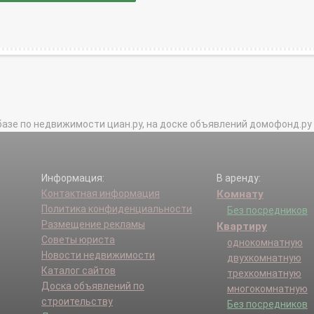
базе по недвижимости циан.ру, на доске объявлений домофонд.ру и в 
Информация:
В аренду:
Контактная информация
Комнату
Политика конфиденциальности
Без посредников
Размещение рекламы
Квартиру
Советы юриста
однокомнатную
Новости недвижимости
двухкомнатную
Каталог сайтов
трехкомнатную
Доска объявлений по
многокомнатную
строительству
Без посредников