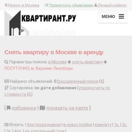
Регион:
в Москве
Разместить объявление
Личный кабинет
МЕНЮ
Снять квартиру в Москве в аренду
Параметры поиска:
в Москве
снять квартиру
ПОСУТОЧНО, м. Верхние Лихоборы
Найдено объявлений:
0
[
расширенный поиск
]
Сортировка:
по дате добавления
[
упорядочить по
стоимости
]
[
-
избранное
|
-
показать на карте
]
Искать: |
без посредников
|
в новостройке
|
комнату
|
1к.
|
2к.
|
3к.
|
4+к.
|
на длительный срок
|