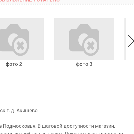
фото 2
фото 3
к г, д. Акишево
 Подмосковья. В шаговой доступности магазин,
ровод, летний душ и туалет. Присутствуют плодовые