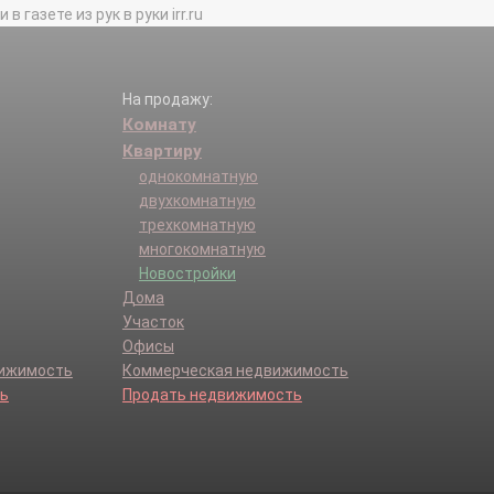
газете из рук в руки irr.ru
На продажу:
Комнату
Квартиру
однокомнатную
двухкомнатную
трехкомнатную
многокомнатную
Новостройки
Дома
Участок
Офисы
вижимость
Коммерческая недвижимость
ь
Продать недвижимость