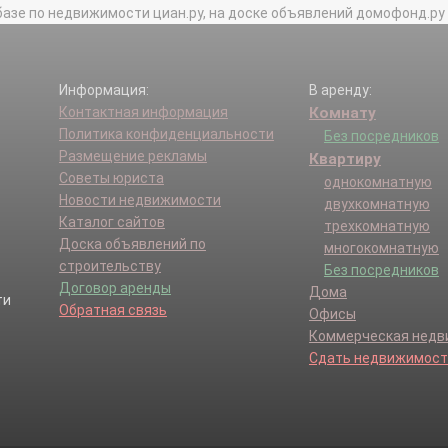
базе по недвижимости циан.ру, на доске объявлений домофонд.ру и в 
Информация:
В аренду:
Контактная информация
Комнату
Политика конфиденциальности
Без посредников
Размещение рекламы
Квартиру
Советы юриста
однокомнатную
Новости недвижимости
двухкомнатную
Каталог сайтов
трехкомнатную
Доска объявлений по
многокомнатную
строительству
Без посредников
Договор аренды
Дома
Обратная связь
Офисы
Коммерческая нед
Сдать недвижимост